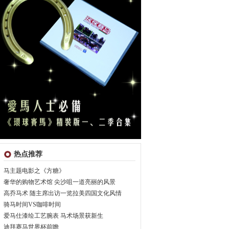
热点推荐
马主题电影之《方糖》
奢华的购物艺术馆 尖沙咀一道亮丽的风景
高乔马术 随主席出访一览拉美四国文化风情
骑马时间VS咖啡时间
爱马仕漆绘工艺腕表 马术场景获新生
迪拜赛马世界杯前瞻