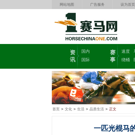
网站地图
广告服务
设为首页
国内
速度
资
赛
讯
事
国际
绕桶
首页
>
文化
>
生活
>
品质生活
>
正文
一匹光棍马