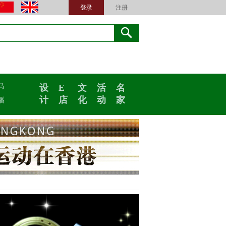
登录
注册
马
设
E
文
活
名
计
店
化
动
家
播