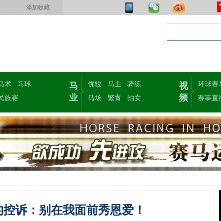
添加收藏
马术
马球
优骏
马主
骑练
环球赛
马
视
业
频
民族赛
马场
繁育
拍卖
赛事直
的控诉：别在我面前秀恩爱！