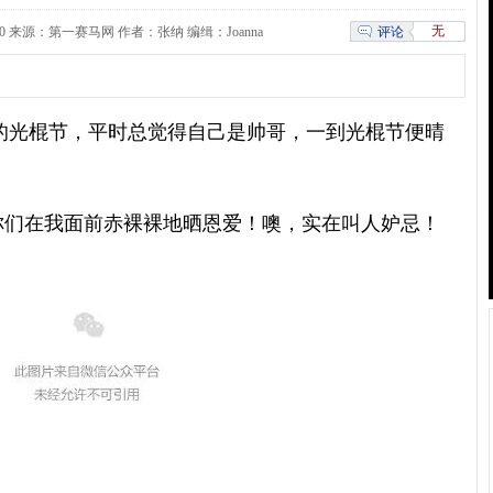
无
评论
9:09:50 来源：第一赛马网 作者：张纳 编缉：Joanna
的光棍节，平时总觉得自己是帅哥，一到光棍节便晴
们在我面前赤裸裸地晒恩爱！噢，实在叫人妒忌！