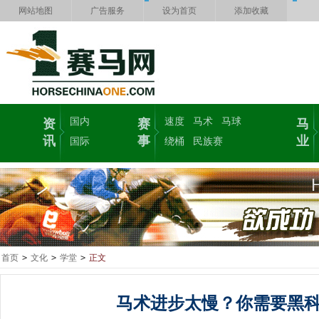
网站地图
广告服务
设为首页
添加收藏
国内
速度
马术
马球
资
赛
马
讯
事
业
国际
绕桶
民族赛
首页
>
文化
>
学堂
>
正文
马术进步太慢？你需要黑