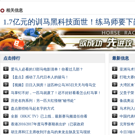
相关信息
1.7亿元的训马黑科技面世！练马师要下
点击排行
最新信息
1
1
爱马人必看的13部马电影清单！你看过几部？
亚洲马术
2
2
【盘点】感动了几代日本人的骏马！
打吡大赛
3
3
【视频】日日入洞房！这匹种公马365日天天与母马交
大湾区来
4
4
马掌钉不好，一匹马就废了！还不好好看看怎么钉马掌！
父贵子荣
5
5
历史名驹系列：另一匹大红怪物“秘书处”
备战奥运
6
6
盘点那些给马起名字的方式
马术列入
7
7
全新《HKJC TV》已上线，最新赛马频道任你看
中国代表
8
8
香港2016/2017年度马季赛期表出炉（已获政府
元宵惊奇
9
9
胡主席和江主席收到汗血马的来龙去脉及宝马现状
今日3场