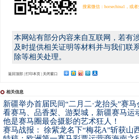
搜索微信：horsechina1
本网站有部分内容来自互联网，若有
及时提供相关证明等材料并与我们联
除等相关处理。
返回顶部
|
打印本页
|
关闭窗口
相关信息
新疆举办首届民间“二月二·龙抬头”赛马
看赛马、品香梨、游梨城，新疆赛马运
他是赛马圈最会摄影的艺术狂人！
赛马战报： 徐紫龙名下“梅花A”斩获山
特稿：欧洲第一赛马彩票运营商海南之