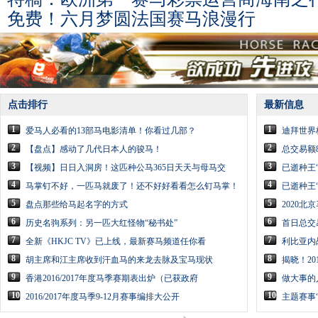
免费！六月梦圆法国赛马浪漫行
点击排行
最新信息
1
1
爱马人必看的13部马电影清单！你看过几部？
迪拜世界
2
2
【盘点】感动了几代日本人的骏马！
总交易额
3
3
【视频】日日入洞房！这匹种公马365日天天与母马交
已逝种王“
4
4
马掌钉不好，一匹马就废了！还不好好看看怎么钉马掌！
已逝种王“
5
5
盘点那些给马起名字的方式
2020
6
6
历史名驹系列：另一匹大红怪物“秘书处”
首日总交
7
7
全新《HKJC TV》已上线，最新赛马频道任你看
利比亚内
8
8
胡主席和江主席收到汗血马的来龙去脉及宝马现状
揭晓！2
9
9
香港2016/2017年度马季赛期表出炉（已获政府
做大事的
10
10
2016/2017年度马季9-12月赛事编排大公开
主题赛事