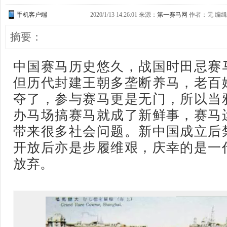
手机客户端
2020/1/13 14:26:01 来源：
第一赛马网
作者：无 编缉：G
摘要：
中国赛马历史悠久，战国时田忌赛
但历代封建王朝多垄断养马，老百
夺了，参与赛马更是无门，所以当
办马场搞赛马就成了新鲜事，赛马
带来很多社会问题。
新中国成立后
开放后亦是步履维艰，庆幸的是一
放弃。