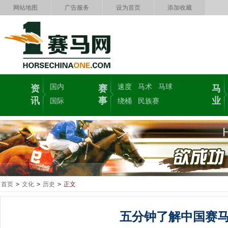
网站地图
广告服务
设为首页
添加收藏
国内
速度
马术
马球
资
赛
马
讯
事
业
国际
绕桶
民族赛
首页
>
文化
>
历史
>
正文
五分钟了解中国赛