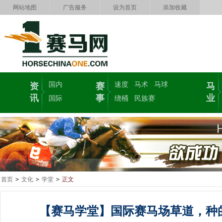
网站地图
广告服务
设为首页
添加收藏
国内
速度
马术
马球
资
赛
马
讯
事
业
国际
绕桶
民族赛
首页
>
文化
>
学堂
>
正文
【赛马学堂】国际赛马场草道，种