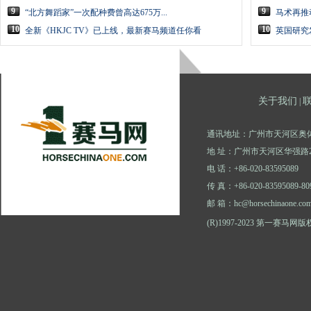
9
9
“北方舞蹈家”一次配种费曾高达675万...
马术再推动
10
10
全新《HKJC TV》已上线，最新赛马频道任你看
英国研究
关于我们
|
通讯地址：广州市天河区奥体
地 址：广州市天河区华强路2
电 话：+86-020-83595089
传 真：+86-020-83595089-80
邮 箱：hc@horsechinaone.co
(R)1997-2023 第一赛马网