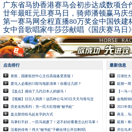
广东省马协香港赛马会初步达成数项合
廿年最旺元旦赛马日，骑师潘顿赢马庆
第一赛马网全程直播80万奖金中国铁建
女中音歌唱家牛莎莎献唱《国庆赛马日
点击排行
最新信息
1
1
兽医，国家疾控中心主任高福备受质疑！
日渐壮大
2
2
爱马人必看的13部马电影清单！你看过几部？
延期一周
3
3
【盘点】感动了几代日本人的骏马！
【一马一
4
4
【视频】日日入洞房！这匹种公马365日天天与母马交
金拖鞋锦
5
5
历史名驹系列：另一匹大红怪物“秘书处”
2021
6
6
盘点那些给马起名字的方式
再见，马
7
7
马掌钉不好，一匹马就废了！还不好好看看怎么钉马掌！
延期！将
8
8
活着的传奇！伟大“秘书处”子嗣全球公开仅剩9匹
开往马术