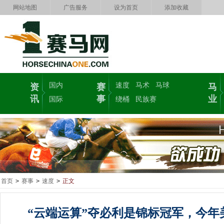
网站地图
广告服务
设为首页
添加收藏
国内
速度
马术
马球
资
赛
马
讯
事
业
国际
绕桶
民族赛
首页
>
赛事
>
速度
>
正文
“云端运算”夺必利是锦标冠军，今年