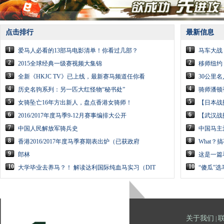
点击排行
最新信息
1
1
爱马人必看的13部马电影清单！你看过几部？
马车大战
2
2
2015全球经典一级赛视频大集锦
移师纽约
3
3
全新《HKJC TV》已上线，最新赛马频道任你看
30公里
4
4
历史名驹系列：另一匹大红怪物“秘书处”
骑师潘顿
5
5
女骑坠亡16年方出新人，盘点香港女骑师！
【日本战
6
6
2016/2017年度马季9-12月赛事编排大公开
【武汉战
7
7
中国人民解放军骑兵史
中国马主
8
8
香港2016/2017年度马季赛期表出炉（已获政府
What
9
9
郎林
这是一篇
10
10
大学毕业去养马？！ 解读达利国际纯血马实习（DIT
“傻瓜”
关于我们
|