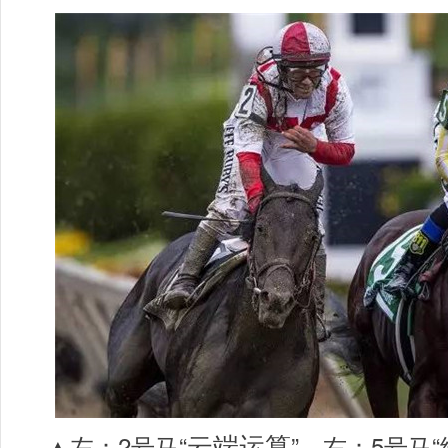
云端运算
▲左：2号马“
”，右：5号马