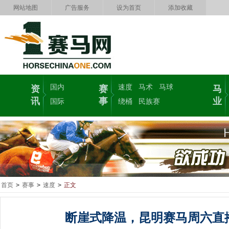
网站地图
广告服务
设为首页
添加收藏
国内
速度
马术
马球
资
赛
马
讯
事
业
国际
绕桶
民族赛
首页
>
赛事
>
速度
>
正文
断崖式降温，昆明赛马周六直