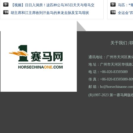
9
9
【视频】日日入洞房！这匹种公马365日天天与母马交
马匹：*
10
10
胡主席和江主席收到汗血马的来龙去脉及宝马现状
全运会“
关于我们
|
通讯地址：广州市天河区奥体
地 址：广州市天河区华强路2
电 话：+86-020-83595089
传 真：+86-020-83595089-80
邮 箱：hc@horsechinaone.co
(R)1997-2023 第一赛马网