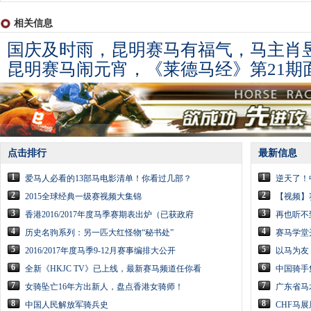
相关信息
国庆及时雨，昆明赛马有福气，马主肖
昆明赛马闹元宵，《莱德马经》第21期
点击排行
最新信息
1
1
爱马人必看的13部马电影清单！你看过几部？
逆天了！
2
2
2015全球经典一级赛视频大集锦
【视频】
3
3
香港2016/2017年度马季赛期表出炉（已获政府
再也听不
4
4
历史名驹系列：另一匹大红怪物“秘书处”
赛马学堂
5
5
2016/2017年度马季9-12月赛事编排大公开
以马为友
6
6
全新《HKJC TV》已上线，最新赛马频道任你看
中国骑手
7
7
女骑坠亡16年方出新人，盘点香港女骑师！
广东省马
8
8
中国人民解放军骑兵史
CHF马