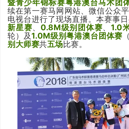
暨青少年锦标赛
粤港澳台马术团
续在第一赛马网网站、微信公众平
电视台进行了现场直播。本赛事日
新星赛
、
0.8M级别团体赛
、
1.
轮）
及
1.0M级别粤港澳台团体赛
别大师赛
共
五场
比赛。