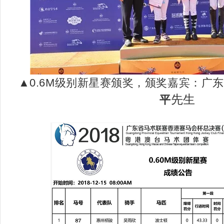
▲
0.6M级别新星赛颁奖，颁奖嘉宾：广
先生
平