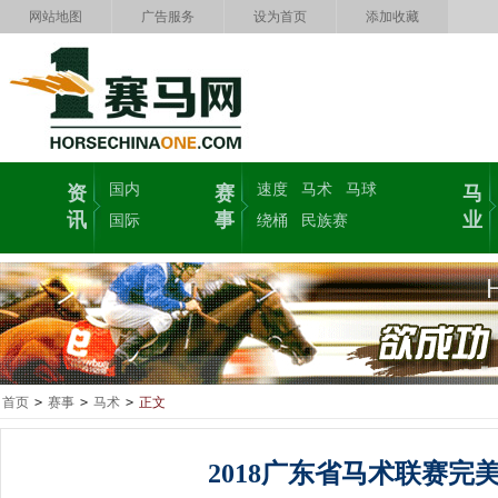
网站地图
广告服务
设为首页
添加收藏
国内
速度
马术
马球
资
赛
马
讯
事
业
国际
绕桶
民族赛
首页
>
赛事
>
马术
>
正文
2018广东省马术联赛完