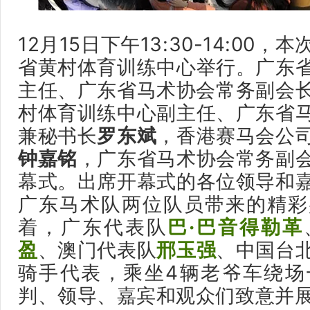
12月15日下午13:30-14:00
省黄村体育训练中心举行。广东
主任、广东省马术协会常务副会
村体育训练中心副主任、广东省
兼秘书长
罗东斌
，香港赛马会公
钟嘉铭
，广东省马术协会常务副
幕式。出席开幕式的各位领导和
广东马术队两位队员带来的精彩
着，广东代表队
巴·巴音得勒革
盈
、澳门代表队
邢玉强
、中国台
骑手代表，乘坐4辆老爷车绕场
判、领导、嘉宾和观众们致意并