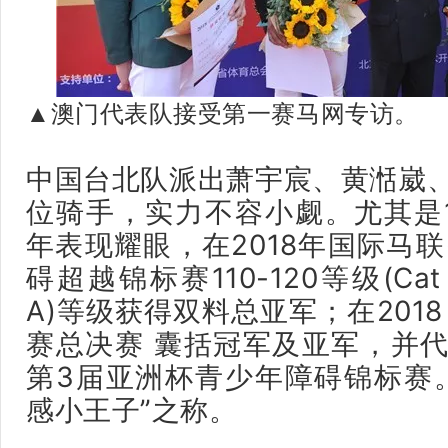
▲澳门代表队接受第一赛马网专访。
中国台北队派出萧宇宸、黄湉崴
位骑手，实力不容小觑。尤其是
年表现耀眼，在2018年国际马联(
碍超越锦标赛110-120等级(Cat B
A)等级获得双料总亚军；在201
赛总决赛 囊括冠军及亚军，并代
第3届亚洲杯青少年障碍锦标赛
感小王子”之称。