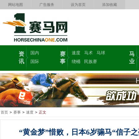
网站地图
广告服务
设为首页
添加收藏
国内
速度
马术
马球
资
赛
马
讯
事
业
国际
绕桶
民族赛
首页
>
赛事
>
速度
>
正文
“黄金梦”惜败，日本6岁骟马“信子