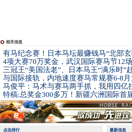
相关信息
有马纪念赛！日本马坛最赚钱马“北部玄
4项大赛70万奖金，武汉国际赛马节12场
三冠王“美国法老”、日本马王“满乐时”
与国际接轨，内地速度赛马常规赛6-8月
马俊平：马术与赛马两手抓，我用四亿
特稿:总奖金300多万！新疆六洲国际首
点击排行
最新信息