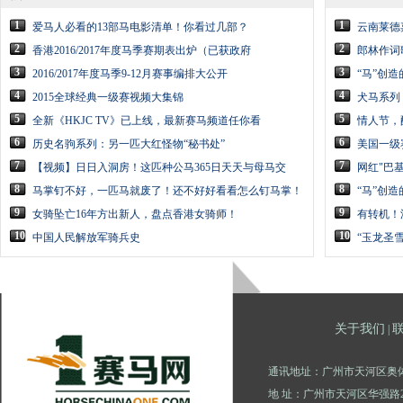
1
1
爱马人必看的13部马电影清单！你看过几部？
云南莱德
2
2
香港2016/2017年度马季赛期表出炉（已获政府
郎林作词
3
3
2016/2017年度马季9-12月赛事编排大公开
“马”创
4
4
2015全球经典一级赛视频大集锦
犬马系列
5
5
全新《HKJC TV》已上线，最新赛马频道任你看
情人节，
6
6
历史名驹系列：另一匹大红怪物“秘书处”
美国一级
7
7
【视频】日日入洞房！这匹种公马365日天天与母马交
网红"巴
8
8
马掌钉不好，一匹马就废了！还不好好看看怎么钉马掌！
“马”创
9
9
女骑坠亡16年方出新人，盘点香港女骑师！
有转机！
10
10
中国人民解放军骑兵史
“玉龙圣
关于我们
|
通讯地址：广州市天河区奥体
地 址：广州市天河区华强路2