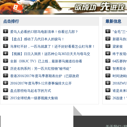
点击排行
最新信息
1
1
爱马人必看的13部马电影清单！你看过几部？
“金毛”
2
2
【盘点】感动了几代日本人的骏马！
新疆马协
3
3
马掌钉不好，一匹马就废了！还不好好看看怎么钉马掌！
梁家俊
4
4
【视频】日日入洞房！这匹种公马365日天天与母马交
终于发现
5
5
全新《HKJC TV》已上线，最新赛马频道任你看
64匹赛
6
6
历史名驹系列：另一匹大红怪物“秘书处”
智勇双全
7
7
香港2016/2017年度马季赛期表出炉（已获政府
时间浇铸的热
8
8
2016/2017年度马季9-12月赛事编排大公开
2018
9
9
盘点那些给马起名字的方式
谁是未来
10
10
2015全球经典一级赛视频大集锦
26连捷
关于我们
|