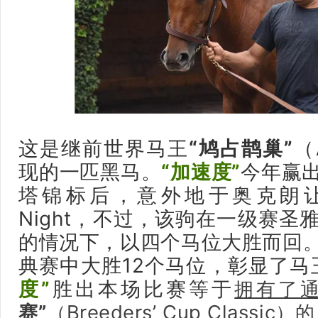
这是继前世界马王
“鸠占鹊巢”
（
现的一匹黑马。
“加速度”
今年赢
塔锦标后，意外地于奥克朗让赛
Night，不过，该驹在一级赛圣
的情况下，以四个马位大胜而回
典赛中大胜12个马位，彰显了马
度”
胜出本场比赛等于
拥有了
赛”
（Breeders’ Cup Classic