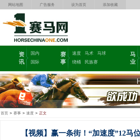
网站地图
广告服务
设为首页
添加收藏
国内
速度
马术
马球
资
赛
马
讯
事
业
国际
绕桶
民族赛
首页
>
赛事
>
速度
>
正文
【视频】赢一条街！“加速度”12马