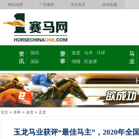
网站地图
广告服务
设为首页
添加收藏
国内
速度
马术
马球
资
赛
马
讯
事
业
国际
绕桶
民族赛
首页
>
赛事
>
速度
>
正文
玉龙马业获评“最佳马主”，2020年