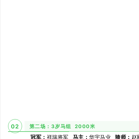
第二场：3岁马组 2000米
02
冠军：
祥瑞将军
马主：
华宇马业
骑师：
赵