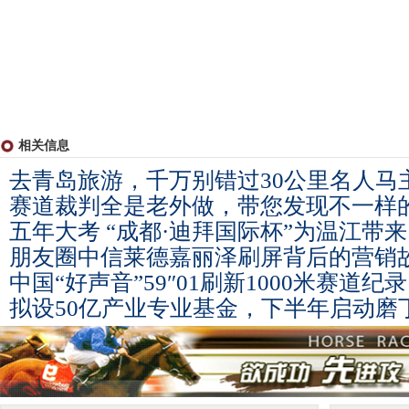
相关信息
去青岛旅游，千万别错过30公里名人马
赛道裁判全是老外做，带您发现不一样
五年大考 “成都·迪拜国际杯”为温江带
朋友圈中信莱德嘉丽泽刷屏背后的营销
中国“好声音”59″01刷新1000米赛道纪
拟设50亿产业专业基金，下半年启动磨