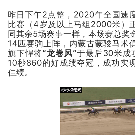
昨日下午2点整，
2020年全国速
比赛
（4岁及以上马组2000米
）
同其余5场赛事一样，本场赛总奖金
14匹赛驹上阵
，内蒙古蒙骏马术
旗下悍将
“龙卷风”
于最后30米成
10秒860的好成绩夺冠，成功实
佳绩
。