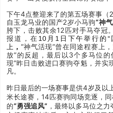
下午4点整迎来了的第五场赛事（2
自玉龙马业的国产2岁小马驹
“神气
胯下，击败其余12匹对手马夺冠
报道，在
10月1日下午举行的“
“神气活现”曾在同途程赛上
上
，
放”的反超，最后以3个多马位的
现”昨日
击败进口赛驹
夺魁
，并
实
凡。
昨日最后的一场赛事是供4岁及以上
米长途赛，14匹赛驹同场竞逐，
的
“勇强追风”
，最终以多马位之力