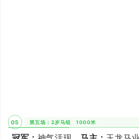
第五场：2岁马组 1000米
05
冠军：
神气活现
马主：
玉龙马