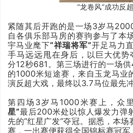
“龙卷风”成功反
紧随其后开跑的是一场3岁马200
自各俱乐部马房的赛驹参与了本
宇马业麾下
“祥瑞将军”
开足马力
手马远远甩在身后，
以巨大优势
分12秒681。第三场进行的一场
的1000米短途赛，来自玉龙马业
演反超大戏，最终以3.7马位最先
第四场3岁马1000米赛上，众
星”
最后200米处以惊人爆发力弹
先的“红星广发”夺冠。据悉，本场
赛，一出赛便获得全国锦标赛冠军