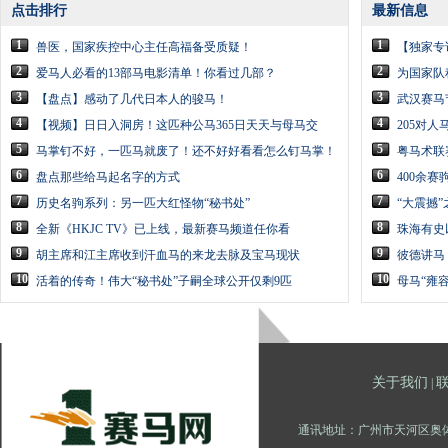
点击排行
最新信息
1
1
兽医，国家疾控中心主任高福备受质疑！
【独家专
2
2
爱马人必看的13部马电影清单！你看过几部？
为国家队
3
3
【盘点】感动了几代日本人的骏马！
武汉赛马
4
4
【视频】日日入洞房！这匹种公马365日天天与母马交
205对
5
5
马掌钉不好，一匹马就废了！还不好好看看怎么钉马掌！
粤马术联
6
6
盘点那些给马起名字的方式
400余
7
7
历史名驹系列：另一匹大红怪物“秘书处”
“大震撼
8
8
全新《HKJC TV》已上线，最新赛马频道任你看
珠海有史
9
9
胡主席和江主席收到汗血马的来龙去脉及宝马现状
彼德讲马
10
10
活着的传奇！伟大“秘书处”子嗣全球公开仅剩9匹
母马“雍
关于我们
|
通讯地址：广州市天河区奥体