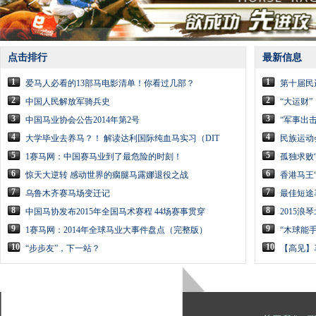
点击排行
最新信息
1
1
爱马人必看的13部马电影清单！你看过几部？
第十届民
2
2
中国人民解放军骑兵史
“大运财”
3
3
中国马业协会公告2014年第2号
“军事出击
4
4
大学毕业去养马？！ 解读达利国际纯血马实习（DIT
民族运动
5
5
1赛马网：中国赛马业到了最危险的时刻！
孤独求败
6
6
惊天大逆转 感动世界的瘸腿马露娜退役之战
香港马王
7
7
乌鲁木齐赛马场变迁记
最佳短途
8
8
中国马协发布2015年全国马术赛程 44场赛事贯穿
2015
9
9
1赛马网：2014年全球马业大事件盘点（完整版）
“木球能手
10
10
“步步友”，下一站？
【高见】