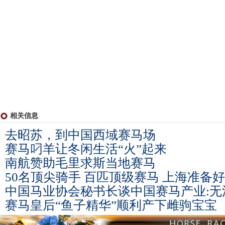
相关信息
去昭苏，到中国西域赛马场
赛马叼羊让冬闲生活“火”起来
南航赞助毛里求斯当地赛马
50名顶尖骑手 百匹顶级赛马 上海准备
中国马业协会秘书长谈中国赛马产业:无
赛马皇后“鱼子精华”顺利产下雌驹宝宝