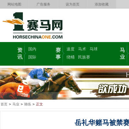
网站地图
广告服务
设为首页
添加收藏
国内
速度
马术
马球
资
赛
马
讯
事
业
国际
绕桶
民族赛
首页
>
马业
>
骑练
>
正文
岳礼华赌马被禁