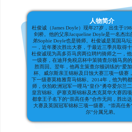
人物简介
杜俊诚（James Doyle）
现年27岁，出生于198
剑桥。他的父亲Jacqueline Doyle是一
弟Sophie Doyle也是骑师。杜俊诚是英国
一，近年屡次胜出大赛，于最近三季共取得
杜俊诚现为高多芬马房两位聘约骑师之一，他于
一级赛，在迪拜免税店杯中策骑查尔顿马房的
胜而回。翌年，他再主策查尔顿训练的“爱加
杯、威尔斯亲王锦标及日蚀大赛三项一级赛，又策
下一级赛莫格雅育马锦标。2014年，他为鸭
师，伙拍欧洲冠军一哩马“皇仆”勇夺爱尔兰
皇宫锦标、萨塞克斯锦标及杰克莫华大赛四
都拿王子名下的“崇高任务”合作无间，胜出
大赛及英国冠军锦标三项一级赛。“崇高任务
尔”分属兄弟。