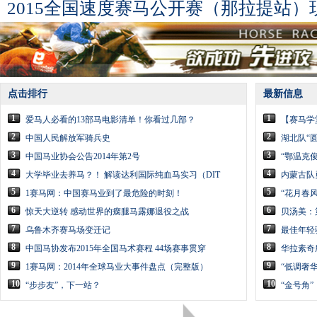
2015全国速度赛马公开赛（那拉提站）
点击排行
最新信息
1
1
爱马人必看的13部马电影清单！你看过几部？
【赛马学
2
2
中国人民解放军骑兵史
湖北队“
3
3
中国马业协会公告2014年第2号
“鄂温克俊
4
4
大学毕业去养马？！ 解读达利国际纯血马实习（DIT
内蒙古队
5
5
1赛马网：中国赛马业到了最危险的时刻！
“花月春风
6
6
惊天大逆转 感动世界的瘸腿马露娜退役之战
贝汤美：
7
7
乌鲁木齐赛马场变迁记
最佳年轻
8
8
中国马协发布2015年全国马术赛程 44场赛事贯穿
华拉素奇
9
9
1赛马网：2014年全球马业大事件盘点（完整版）
“低调奢
10
10
“步步友”，下一站？
“金号角