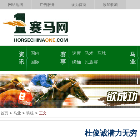
网站地图
广告服务
设为首页
添加收藏
国内
速度
马术
马球
资
赛
马
讯
事
业
国际
绕桶
民族赛
首页
>
马业
>
骑练
>
正文
杜俊诚潜力无穷