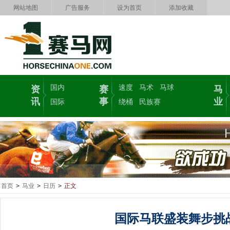
网站地图
广告服务
设为首页
添加收藏
国内
速度
马术
马球
资
赛
马
讯
事
业
国际
绕桶
民族赛
首页
>
马业
>
日历
>
正文
国际马联盛装舞步挑