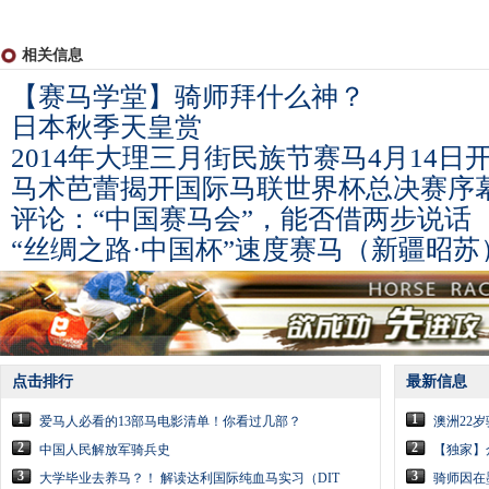
相关信息
【赛马学堂】骑师拜什么神？
日本秋季天皇赏
2014年大理三月街民族节赛马4月14日
马术芭蕾揭开国际马联世界杯总决赛序
评论：“中国赛马会”，能否借两步说话
“丝绸之路·中国杯”速度赛马（新疆昭苏
点击排行
最新信息
1
1
爱马人必看的13部马电影清单！你看过几部？
澳洲22
2
2
中国人民解放军骑兵史
【独家】
3
3
大学毕业去养马？！ 解读达利国际纯血马实习（DIT
骑师因在