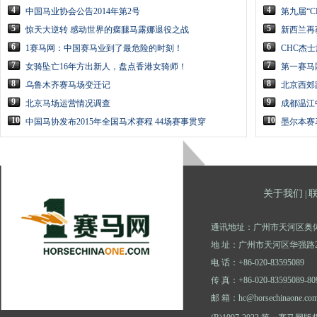
4
4
中国马业协会公告2014年第2号
第九届“C
5
5
惊天大逆转 感动世界的瘸腿马露娜退役之战
新西兰再
6
6
1赛马网：中国赛马业到了最危险的时刻！
CHC杰
7
7
女骑坠亡16年方出新人，盘点香港女骑师！
第一赛马
8
8
乌鲁木齐赛马场变迁记
北京西郊
9
9
北京马场运营情况调查
成都温江
10
10
中国马协发布2015年全国马术赛程 44场赛事贯穿
墨尔本赛
关于我们
|
通讯地址：广州市天河区奥体
地 址：广州市天河区华强路2
电 话：+86-020-83595089
传 真：+86-020-83595089-80
邮 箱：hc@horsechinaone.co