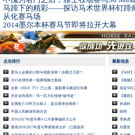
马蹄下的精彩——探访马术世界杯钉蹄
从化赛马场
2014墨尔本杯赛马节即将拉开大幕
点击排行
最新信息
1
1
爱马人必看的13部马电影清单！你看过几部？
【马经】
2
2
2015全球经典一级赛视频大集锦
【视频】
3
3
全新《HKJC TV》已上线，最新赛马频道任你看
拟设50
4
4
历史名驹系列：另一匹大红怪物“秘书处”
【重磅】
5
5
女骑坠亡16年方出新人，盘点香港女骑师！
孙成科
6
6
中国人民解放军骑兵史
陈明
7
7
2016/2017年度马季9-12月赛事编排大公开
李林虎
8
8
香港2016/2017年度马季赛期表出炉（已获政府
刘爱富
9
9