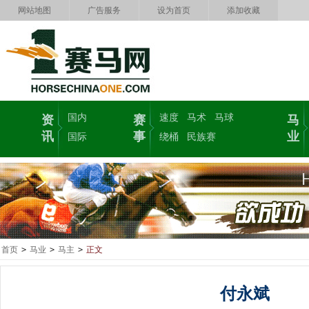
网站地图
广告服务
设为首页
添加收藏
国内
速度
马术
马球
资
赛
马
讯
事
业
国际
绕桶
民族赛
首页
>
马业
>
马主
>
正文
付永斌