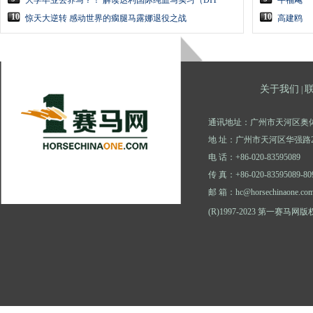
大学毕业去养马？！ 解读达利国际纯血马实习（DIT
牛福飚
10
10
惊天大逆转 感动世界的瘸腿马露娜退役之战
高建鸥
关于我们
|
通讯地址：广州市天河区奥体
地 址：广州市天河区华强路2
电 话：+86-020-83595089
传 真：+86-020-83595089-80
邮 箱：hc@horsechinaone.co
(R)1997-2023 第一赛马网