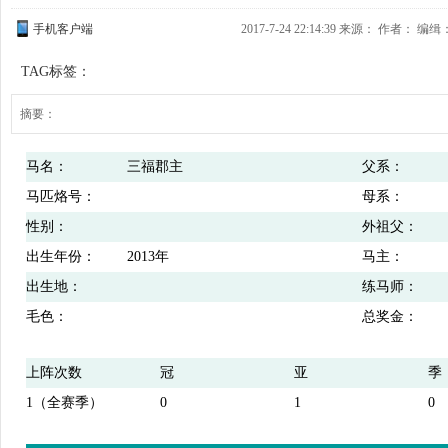
手机客户端
2017-7-24 22:14:39 来源：
作者： 编缉
TAG标签：
摘要：
马名：
三福郡主
父系：
马匹烙号：
母系：
性别：
外祖父：
出生年份：
2013年
马主：
出生地：
练马师：
毛色：
总奖金：
上阵次数
冠
亚
季
1（全赛季）
0
1
0