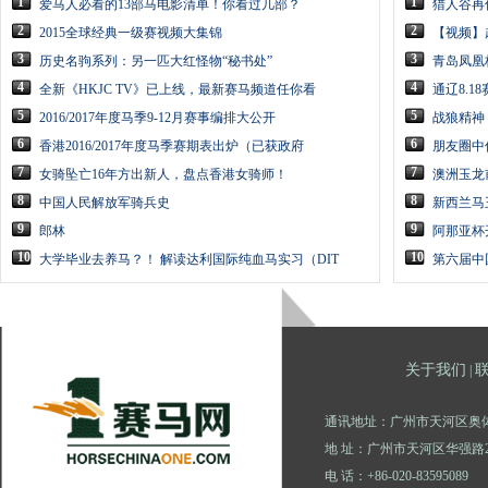
1
1
爱马人必看的13部马电影清单！你看过几部？
猎人谷再
2
2
2015全球经典一级赛视频大集锦
【视频】
3
3
历史名驹系列：另一匹大红怪物“秘书处”
青岛凤凰
4
4
全新《HKJC TV》已上线，最新赛马频道任你看
通辽8.1
5
5
2016/2017年度马季9-12月赛事编排大公开
战狼精神
6
6
香港2016/2017年度马季赛期表出炉（已获政府
朋友圈中
7
7
女骑坠亡16年方出新人，盘点香港女骑师！
澳洲玉龙
8
8
中国人民解放军骑兵史
新西兰马
9
9
郎林
阿那亚杯
10
10
大学毕业去养马？！ 解读达利国际纯血马实习（DIT
第六届中
关于我们
|
通讯地址：广州市天河区奥体
地 址：广州市天河区华强路2
电 话：+86-020-83595089