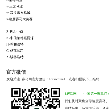
r-莱德马业
y-玉龙马业
w-武汉东方马城
s-速度赛马大奖赛
Z-科右中旗
K-中信莱德嘉丽泽
H-呼和浩特
C-成都温江
X-锡林浩特
官方微信
欢迎关注1赛马网官方微信：horsechina1，或者扫描以下二维码
1赛马网——中国第一赛马门
我们及时聚焦全球速度赛马、
联结马主、马术俱乐部、马迷