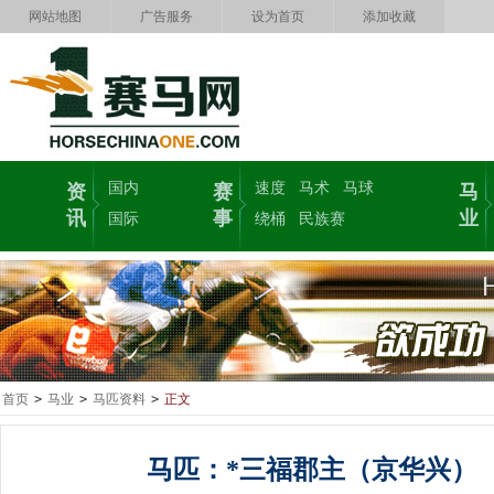
网站地图
广告服务
设为首页
添加收藏
国内
速度
马术
马球
资
赛
马
讯
事
业
国际
绕桶
民族赛
首页
>
马业
>
马匹资料
>
正文
马匹：*三福郡主（京华兴）