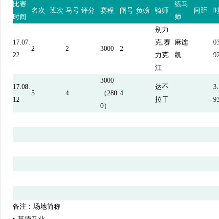
比赛
练马
名次
班次
马号
评分
赛程
闸号
负磅
骑师
间距
时间
师
别力
17.07.
克.赛
麻连
03
2
2
3000
2
22
力克
凯
9
江
3000
17.08.
达不
3.
5
4
（280
4
12
拉干
9
0）
备注：场地简称