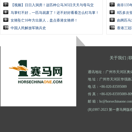
7
7
【视频】日日入洞房！这匹种公马365日天天与母马交
南非13
8
8
马掌钉不好，一匹马就废了！还不好好看看怎么钉马掌！
8匹多次
9
9
女骑坠亡16年方出新人，盘点香港女骑师！
由两匹马
10
10
中国人民解放军骑兵史
香港三冠
关于我们
|
通讯地址：广州市天河区奥体
地 址：广州市天河区华强路2
电 话：+86-020-83595089
传 真：+86-020-83595089-80
邮 箱：hc@horsechinaone.co
(R)1997-2023 第一赛马网