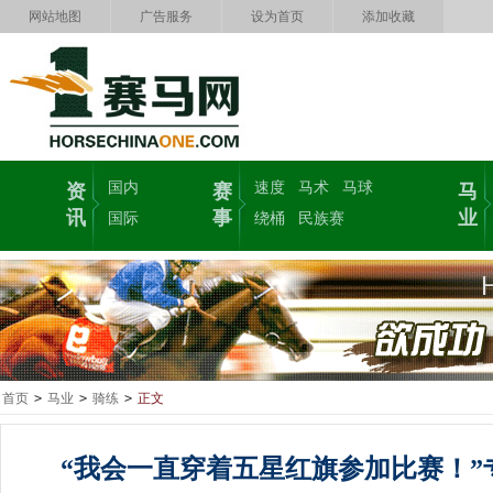
网站地图
广告服务
设为首页
添加收藏
国内
速度
马术
马球
资
赛
马
讯
事
业
国际
绕桶
民族赛
首页
>
马业
>
骑练
>
正文
“我会一直穿着五星红旗参加比赛！”