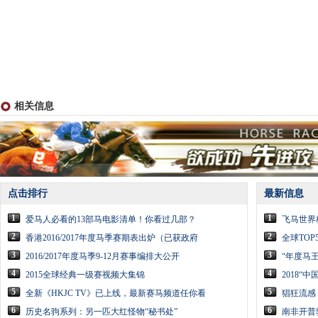
相关信息
点击排行
最新信息
1
1
爱马人必看的13部马电影清单！你看过几部？
飞马世界
2
2
香港2016/2017年度马季赛期表出炉（已获政府
全球TO
3
3
2016/2017年度马季9-12月赛事编排大公开
“年度马
4
4
2015全球经典一级赛视频大集锦
2018“
5
5
全新《HKJC TV》已上线，最新赛马频道任你看
猖狂流感
6
6
历史名驹系列：另一匹大红怪物“秘书处”
南非开普