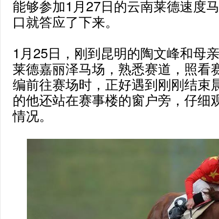
能够参加1月27日的云南莱德速度
口就答应了下来。
1月25日，刚到昆明的陶文峰和母
莱德嘉丽泽马场，熟悉赛道，照看
编前往赛场时，正好遇到刚刚结束
的他还站在赛事楼的窗户旁，仔细
情况。