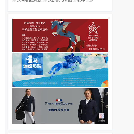
玉龙马业欧洲籍“玉龙雄武”3月回国配种，还