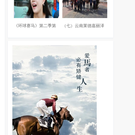
《环球赛马》第二季第
（七）云南莱德嘉丽泽