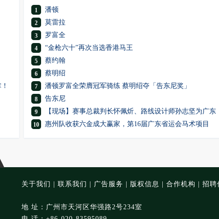
潘顿
1
莫雷拉
2
罗富全
3
“金枪六十”再次当选香港马王
4
蔡约翰
5
蔡明绍
6
掌！
潘顿罗富全荣膺冠军骑练 蔡明绍夺「告东尼奖」
7
告东尼
8
【现场】赛事总裁判长怀佩炘、路线设计师孙志坚为广东
9
惠州队收获六金成大赢家，第16届广东省运会马术项目
10
关于我们
|
联系我们
|
广告服务
|
版权信息
|
合作机构
|
招聘
地 址：广州市天河区华强路2号234室
电 话：+86-020-83595089