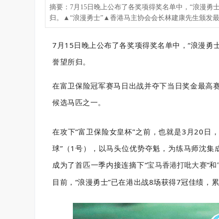
摘要：7月15日晚上公布了各奖项得奖名单中，“浪漫
归。▲“浪漫勇士”▲香港马主协会会长林建康先生颁发最
7月15日晚上公布了各奖项得奖名单中，
“
浪漫勇
誉望所归。
在富卫保险冠军赛马日出战并夺下当日奖金最高赛事
候选马匹之一。
在攻下“富卫保险女皇杯”之前，也就是3月20日
球”（1号），以马头位优势夺魁，为练马师沈集
成为了首匹一季内接连摘下“
”和
宝马香港打吡大赛
目前，“浪漫勇士”已在港出战8场获得7冠佳绩，累积