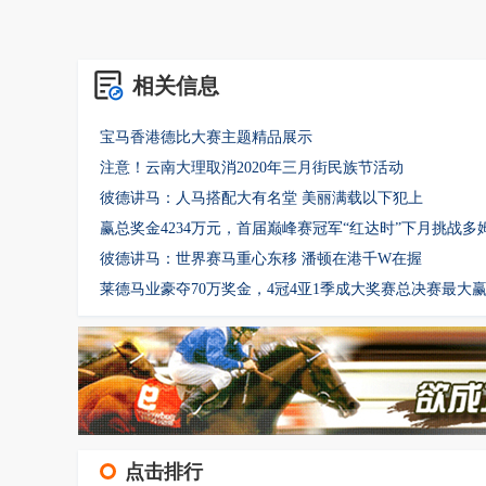
相关信息
宝马香港德比大赛主题精品展示
注意！云南大理取消2020年三月街民族节活动
彼德讲马：人马搭配大有名堂 美丽满载以下犯上
赢总奖金4234万元，首届巅峰赛冠军“红达时”下月挑战多姆本
彼德讲马：世界赛马重心东移 潘顿在港千W在握
莱德马业豪夺70万奖金，4冠4亚1季成大奖赛总决赛最大
点击排行