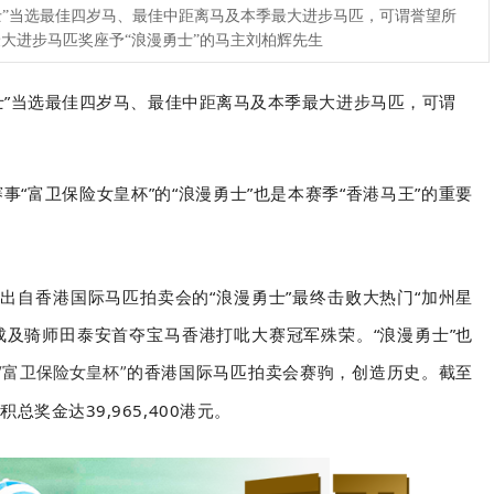
勇士”当选最佳四岁马、最佳中距离马及本季最大进步马匹，可谓誉望所
大进步马匹奖座予“浪漫勇士”的马主刘柏辉先生
士
”当选最佳四岁马、最佳中距离马及
本季最大进步马匹
，可谓
“富卫保险女皇杯”的“浪漫勇士”也是本赛季“香港马王”的重要
，出自香港国际马匹拍卖会的“浪漫勇士”最终击败大热门“加州星
成及骑师田泰安首夺宝马香港打吡大赛冠军殊荣。“浪漫勇士”也
的香港国际马匹拍卖会赛驹，创造历史。截至
“富卫保险女皇杯”
总奖金达39,965,400港元。