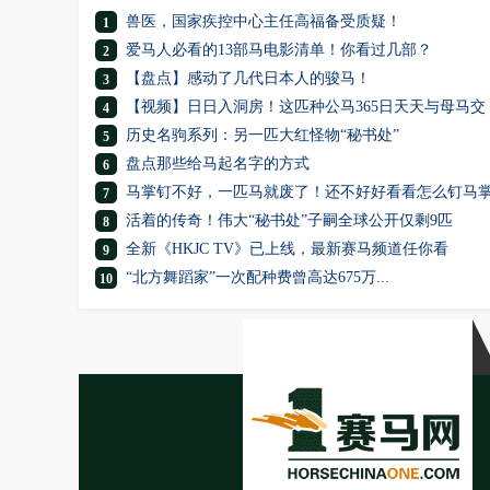
兽医，国家疾控中心主任高福备受质疑！
1
爱马人必看的13部马电影清单！你看过几部？
2
【盘点】感动了几代日本人的骏马！
3
【视频】日日入洞房！这匹种公马365日天天与母马交
4
历史名驹系列：另一匹大红怪物“秘书处”
5
盘点那些给马起名字的方式
6
马掌钉不好，一匹马就废了！还不好好看看怎么钉马
7
活着的传奇！伟大“秘书处”子嗣全球公开仅剩9匹
8
全新《HKJC TV》已上线，最新赛马频道任你看
9
“北方舞蹈家”一次配种费曾高达675万...
10