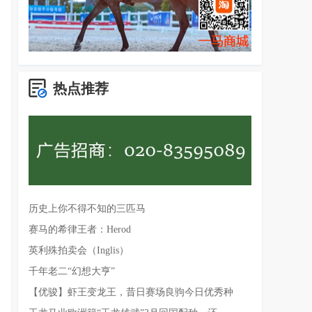
热点推荐
历史上你不得不知的三匹马
赛马的希律王者：Herod
英利殊拍卖会（Inglis）
千年老二“幻想大亨”
【优骏】虾王变龙王，昔日赛场良驹今日优秀种