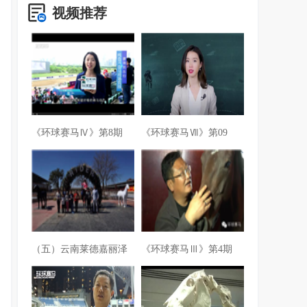
视频推荐
《环球赛马Ⅳ》第8期
《环球赛马Ⅶ》第09
（五）云南莱德嘉丽泽
《环球赛马Ⅲ》第4期