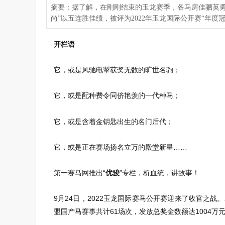
摘要：据了解，在刚刚结束的玉龙赛季，各马房佳驷英勇
尚”以五连胜佳绩，被评为2022年玉龙国际公开赛“年度
开栏语
它，或是风驰电掣获奖无数的旷世名驹；
它，或是配种费令同侪艳羡的一代种马；
它，或是含着金钥匙出生的名门后代；
它，或是正在赛场扬名立万的殿堂新星……
第一赛马网推出“
优骏
”专栏，析血统，讲故事！
9月24日，2022玉龙国际赛马公开赛迎来了收官之战
盟国产马赛事共计61场次，发放总奖金数额达1004万