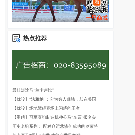
热点推荐
最佳短途马“兰卡卢比”
【优骏】“法雅纳”：它为穷人赚钱，却在美国
【优骏】场地障碍赛场上闪耀的王者
【重磅】冠军赛驹制造机种公马“车票”报名参
历史名驹系列： 配种命运悲惨但成功的奥蒙特