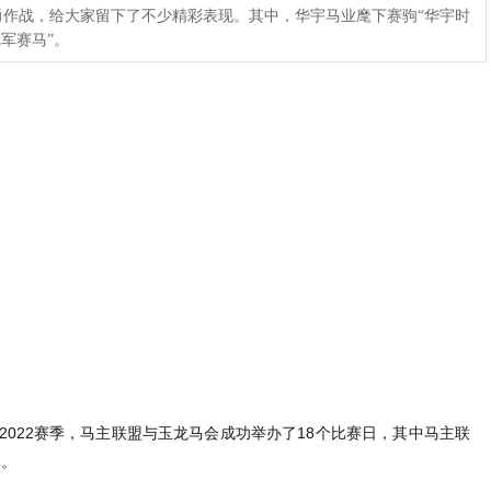
作战，给大家留下了不少精彩表现。其中，华宇马业麾下赛驹“华宇时
冠军赛马”。
。2022赛季，马主联盟与玉龙马会成功举办了18个比赛日，其中马主联
元。