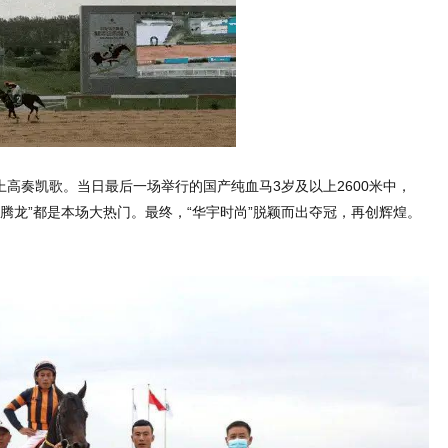
上高奏凯歌。当日最后一场举行的国产纯血马3岁及以上2600米中，
盛世腾龙”都是本场大热门。最终，“华宇时尚”脱颖而出夺冠，再创辉煌。