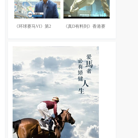
《环球赛马VI》第2
《真D有料到》香港赛