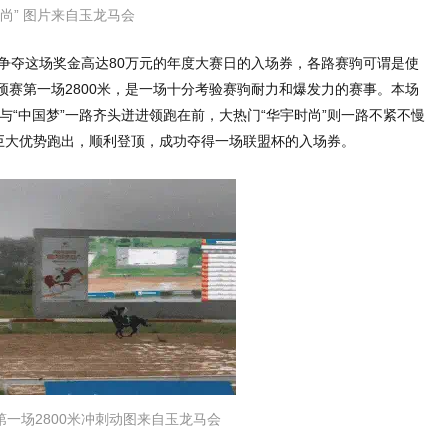
时尚” 图片来自玉龙马会
争夺这场奖金高达80万元的年度大赛日的入场券，各路赛驹可谓是使
赛第一场2800米，是一场十分考验赛驹耐力和爆发力的赛事。本场
与“中国梦”一路齐头迸进领跑在前，大热门“华宇时尚”则一路不紧不慢
终以巨大优势跑出，顺利登顶，成功夺得一场联盟杯的入场券。
一场2800米冲刺动图来自玉龙马会