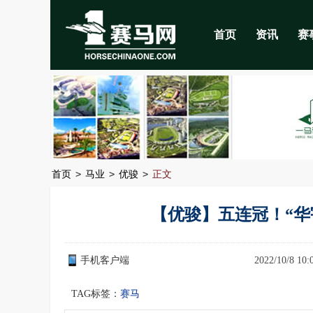
首页
资讯
赛
>
>
>
首页
马业
优骏
正文
【优骏】五连冠！“华
手机客户端
2022/10/8 1
TAG标签：
赛马