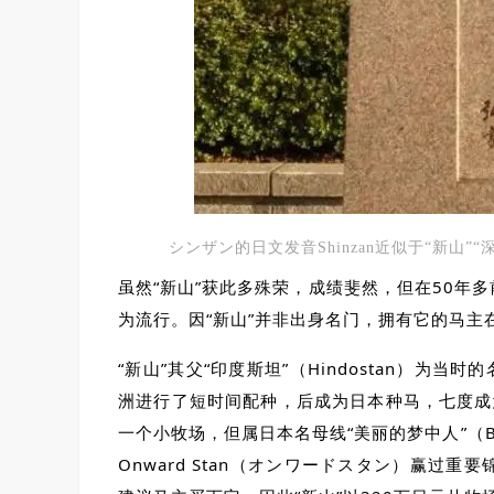
シンザン的日文发音Shinzan近似于“新山
虽然“新山”获此多殊荣，成绩斐然，但在50年
为流行。因“新山”并非出身名门，拥有它的马主
“新山”其父“印度斯坦”（Hindostan）为
洲进行了短时间配种，后成为日本种马，七度成为日
一个小牧场，但属日本名母线“美丽的梦中人”（Beau
Onward Stan（オンワードスタン）赢过