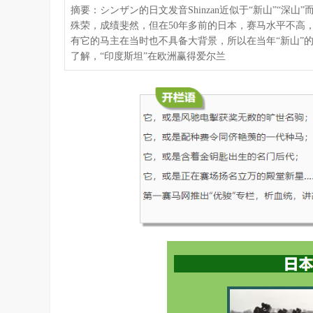
摘要：シンザン的日文发音Shinzan近似于“新山”“深
殊荣，成绩斐然，但在50年多前的日本，赛马水平不高
有它的马主在当时也不具备大背景，所以在当年“新山”的评价
了解，“印度斯坦”在欧洲赢得爱尔兰