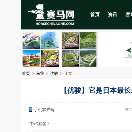
首页
资讯
赛
>
>
>
首页
马业
优骏
正文
【优骏】它是日本最长
手机客户端
202
TAG标签：