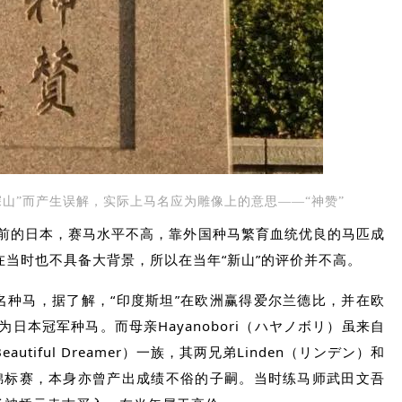
”“深山”而产生误解，实际上马名应为雕像上的意思——“神赞”
多前的日本，赛马水平不高，靠外国种马繁育血统优良的马匹成
在当时也不具备大背景，所以在当年“新山”的评价并不高。
当时的名种马，据了解，“印度斯坦”在欧洲赢得爱尔兰德比，并在欧
本冠军种马。而母亲Hayanobori（ハヤノボリ）虽来自
tiful Dreamer）一族，其两兄弟Linden（リンデン）和
重要锦标赛，本身亦曾产出成绩不俗的子嗣。当时练马师武田文吾