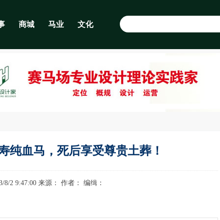
事
商城
马业
文化
寿纯血马，死后享受尊贵土葬！
3/8/2 9:47:00 来源：
作者： 编缉：