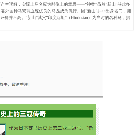
山”而产生误解，实际上马名应为雕像上的意思——“神赞”虽然“新山”获此多
，靠外国种马繁育血统优良的马匹成为流行。因“新山”并非出身名门，拥
并不高。“新山”其父“印度斯坦”（Hindostan）为当时的名种马，据