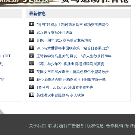
最新信息
1
"将男"好威水！跑过两届马王 成功突围两马位
2
武汉速度赛马冷门迭爆
3
开跑一周年 武汉赛马奠定龙头地位
4
2015马术世界杯中国联赛第一站首日赛果出炉
5
（DIT
王诗龄学骑马显帅气 网友：6岁人生秒杀我20年
6
版）
《花儿与少年2》将播出 陈意涵骑马展英姿
7
英国女王迎89岁寿辰：骑黑色费尔小型马散步
8
贯穿
花少团骑马合照 井柏然蜜月毛阿敏宁静开呛
9
1赛马网：2015.4.26 沙田赛事资料库
10
英雄洪灾中冒险救马 令人钦佩
关于我们
联系我们
广告服务
版权信息
合作机构
招聘
|
|
|
|
|