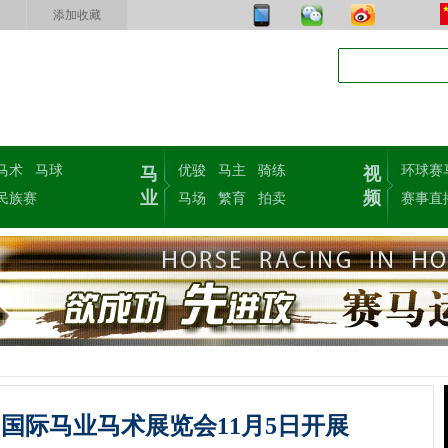
添加收藏
马术
马球
优骏
马主
骑练
环球赛
马
视
业
频
民族赛
马场
繁育
拍卖
赛事直
）国际马业马术展览会11月5日开展