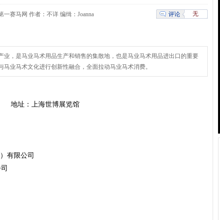
无
评论
 来源：第一赛马网 作者：不详 编缉：Joanna
产业，是马业马术用品生产和销售的集散地，也是马业马术用品进出口的重要
与马业马术文化进行创新性融合，全面拉动马业马术消费。
日） 地址：上海世博展览馆
）有限公司
公司