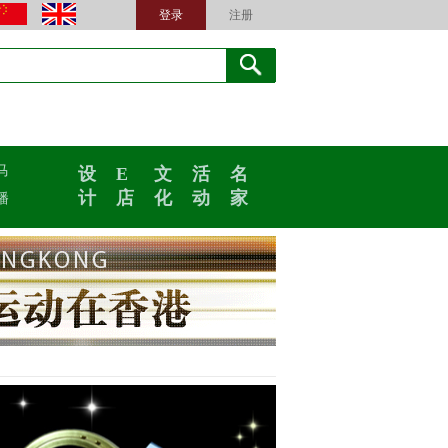
登录
注册
马
设
E
文
活
名
计
店
化
动
家
播