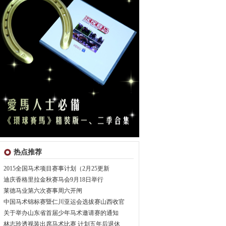
热点推荐
2015全国马术项目赛事计划（2月25更新
迪庆香格里拉金秋赛马会9月18日举行
莱德马业第六次赛事周六开闸
中国马术锦标赛暨仁川亚运会选拔赛山西收官
关于举办山东省首届少年马术邀请赛的通知
林志玲透视装出席马术比赛 计划五年后退休