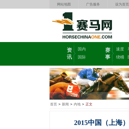
网站地图
广告服务
设为首页
国内
速度
资
赛
讯
事
国际
绕桶
首页
>
新闻
>
内地
>
正文
2015中国（上海