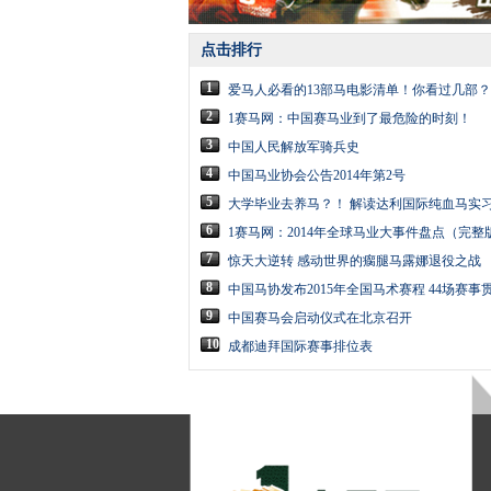
点击排行
1
爱马人必看的13部马电影清单！你看过几部？
2
1赛马网：中国赛马业到了最危险的时刻！
3
中国人民解放军骑兵史
4
中国马业协会公告2014年第2号
5
大学毕业去养马？！ 解读达利国际纯血马实习
6
1赛马网：2014年全球马业大事件盘点（完整
7
惊天大逆转 感动世界的瘸腿马露娜退役之战
8
中国马协发布2015年全国马术赛程 44场赛事
9
中国赛马会启动仪式在北京召开
10
成都迪拜国际赛事排位表