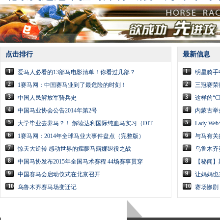
点击排行
最新信息
1
1
爱马人必看的13部马电影清单！你看过几部？
明星骑手
2
2
1赛马网：中国赛马业到了最危险的时刻！
三冠赛荣
3
3
中国人民解放军骑兵史
这样的“
4
4
中国马业协会公告2014年第2号
内蒙古举
5
5
大学毕业去养马？！ 解读达利国际纯血马实习（DIT
Lady 
6
6
1赛马网：2014年全球马业大事件盘点（完整版）
与马有关
7
7
惊天大逆转 感动世界的瘸腿马露娜退役之战
乌鲁木齐
8
8
中国马协发布2015年全国马术赛程 44场赛事贯穿
【秘闻】
9
9
中国赛马会启动仪式在北京召开
让妈妈也
10
10
乌鲁木齐赛马场变迁记
赛场惨剧