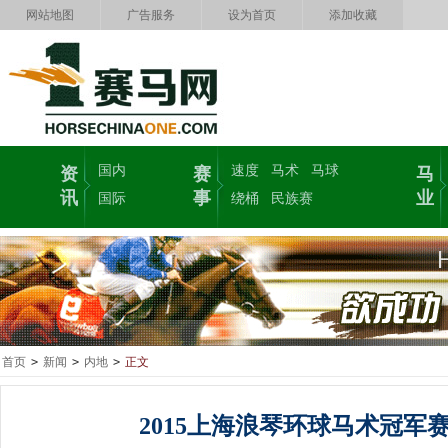
网站地图
广告服务
设为首页
添加收藏
国内
速度
马术
马球
资
赛
马
讯
事
业
国际
绕桶
民族赛
首页
>
新闻
>
内地
>
正文
2015上海浪琴环球马术冠军