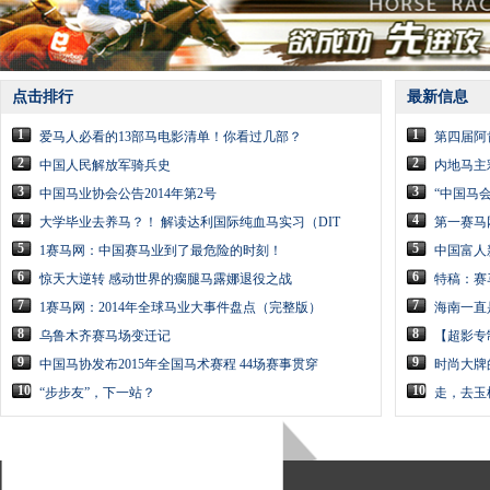
点击排行
最新信息
1
1
爱马人必看的13部马电影清单！你看过几部？
第四届阿
2
2
中国人民解放军骑兵史
内地马主
3
3
中国马业协会公告2014年第2号
“中国马
4
4
大学毕业去养马？！ 解读达利国际纯血马实习（DIT
第一赛马
5
5
1赛马网：中国赛马业到了最危险的时刻！
中国富人
6
6
惊天大逆转 感动世界的瘸腿马露娜退役之战
特稿：赛
7
7
1赛马网：2014年全球马业大事件盘点（完整版）
海南一直
8
8
乌鲁木齐赛马场变迁记
【超影专
9
9
中国马协发布2015年全国马术赛程 44场赛事贯穿
时尚大牌
10
10
“步步友”，下一站？
走，去玉