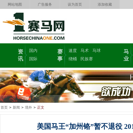
网站地图
广告服务
设为首页
添加收藏
国内
速度
马术
马球
资
赛
马
讯
事
业
国际
绕桶
民族赛
首页
>
新闻
>
境外
>
正文
美国马王“加州铬”暂不退役 20