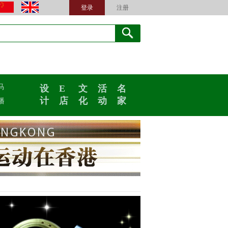
登录
注册
马
设
E
文
活
名
计
店
化
动
家
播