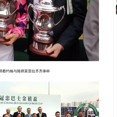
师蔡约翰与骑师莫雷拉齐齐捧
杯