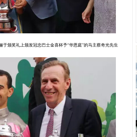
俪于颁奖礼上颁发冠忠巴士金喜
杯
予“华恩庭”的马主蔡奇光先生