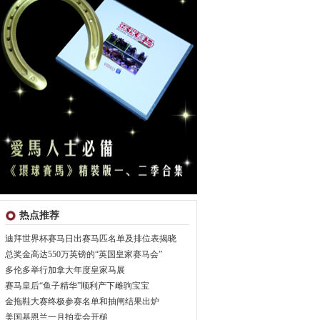
热点推荐
迪拜世界杯赛马日出赛马匹名单及排位表揭晓
总奖金高达550万英镑的“英国皇家赛马会”
多伦多举行加拿大年度皇家马展
赛马皇后“鱼子精华”顺利产下雌驹宝宝
金拖鞋大赛终极参赛名单和抽闸结果出炉
美国基恩兰一月拍卖会开槌