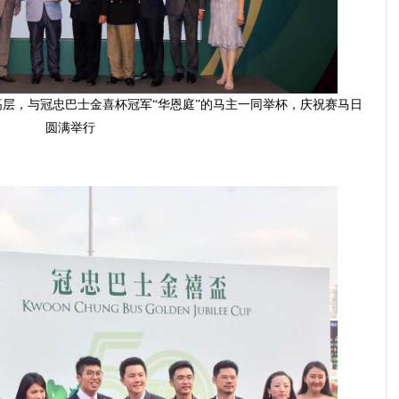
高层，与冠忠巴士金喜
杯
冠军“华恩庭”的马主一同举杯，庆祝赛马日
圆满举行