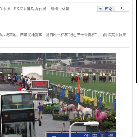
无
评论
0:29:43 来源：HKJC香港马场 作者： 编缉：林颖
场八场草地、两场泥地赛事，是日唯一杯赛“冠忠巴士金喜杯”，由骑师莫雷拉策