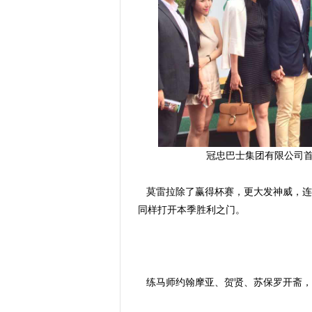
冠忠巴士集团有限公司
莫雷拉除了赢得
杯
赛，更大发神威，连
同样打开本季胜利之门。
练马师约翰摩亚、贺贤、苏保罗开斋，