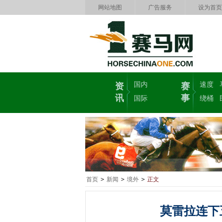
网站地图
广告服务
设为首页
国内
速度
资
赛
讯
事
国际
绕桶
首页
>
新闻
>
境外
>
正文
莫雷拉连下