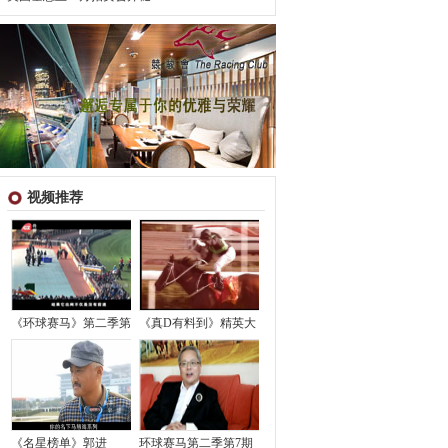
视频推荐
《环球赛马》第二季第
《真D有料到》精英大
《名星榜单》郭进
环球赛马第二季第7期