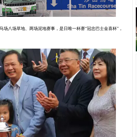
马场八场草地、两场泥地赛事，是日唯一杯赛“冠忠巴士金喜杯”，