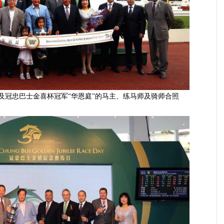
及冠忠巴士金喜
杯
冠军“华恩庭”的马主、练马师及骑师合照