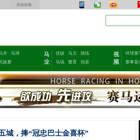
添加收藏
马术
马球
优骏
马主
骑练
环球赛
马
视
业
频
民族赛
马场
繁育
拍卖
赛事直
五城，捧“冠忠巴士金喜杯”