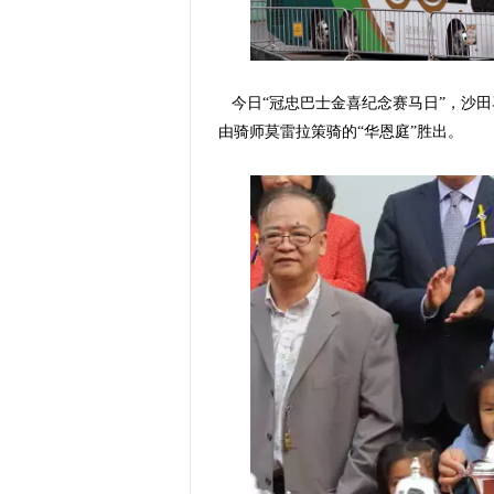
今日“冠忠巴士金喜纪念赛马日”，沙田
由骑师莫雷拉策骑的“华恩庭”胜出。