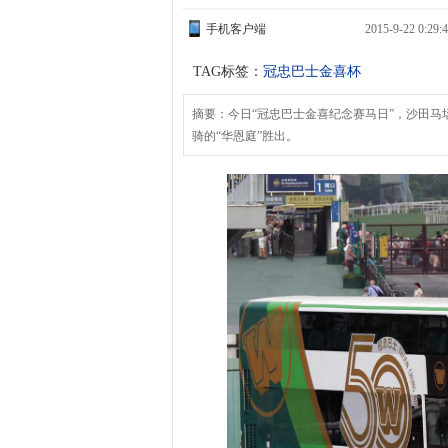
手机客户端
2015-9-22 
TAG标签：
冠忠巴士金喜杯
摘要：今日“冠忠巴士金喜纪念赛马日”，沙田马
骑的“华恩庭”胜出。