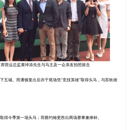
首席营运总监黄绰添先生与马主及一众亲友拍照留念
下五城。而潘顿复出后亦于尾场凭“竞技英雄”取得头马，与苏狄雄
取得今季第一场头马；而蔡约翰更胜出两场赛事兼捧
杯
。