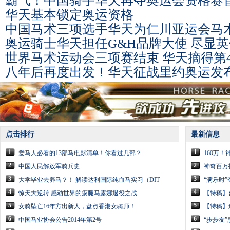
霸气！中国骑手华天再夺奥运会资格赛
华天基本锁定奥运资格
中国马术三项选手华天为仁川亚运会马
奥运骑士华天担任G&H品牌大使 尽显
世界马术运动会三项赛结束 华天摘得第4
八年后再度出发！华天征战里约奥运发
点击排行
最新信息
1
1
爱马人必看的13部马电影清单！你看过几部？
160万
2
2
中国人民解放军骑兵史
神奇百万
3
3
大学毕业去养马？！ 解读达利国际纯血马实习（DIT
“满乐时”
4
4
惊天大逆转 感动世界的瘸腿马露娜退役之战
【特稿】
5
5
女骑坠亡16年方出新人，盘点香港女骑师！
【特稿】
6
6
中国马业协会公告2014年第2号
“步步友