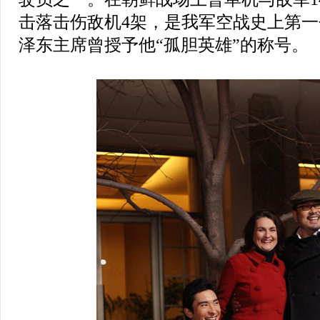
击落击伤敌机4架，是我军空战史上第
泽东主席曾授予他“孤胆英雄”的称号。