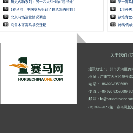
7
7
历史名驹系列：另一匹大红怪物“秘书处”
第一赛马
8
8
1赛马网：中国赛马业到了最危险的时刻！
【境外买
9
9
北京马场运营情况调查
欲培育世
10
10
乌鲁木齐赛马场变迁记
特稿:海
关于我们
|
通讯地址：广州市天河区奥体
地 址：广州市天河区华强路2
电 话：+86-020-83595089
传 真：+86-020-83595089-80
邮 箱：hc@horsechinaone.co
(R)1997-2023 第一赛马网