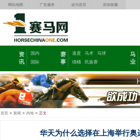
网站地图
广告服务
设为首页
添加收藏
国内
速度
马术
马球
资
赛
马
讯
事
业
国际
绕桶
民族赛
首页
>
新闻
>
内地
>
正文
华天为什么选择在上海举行奥