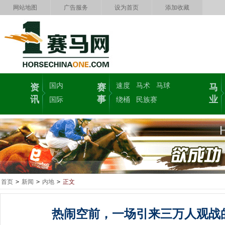
网站地图
广告服务
设为首页
添加收藏
国内
速度
马术
马球
资
赛
马
讯
事
业
国际
绕桶
民族赛
首页
>
新闻
>
内地
>
正文
热闹空前，一场引来三万人观战