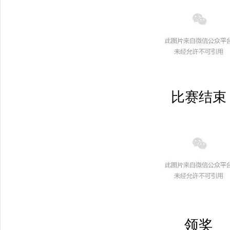
	比赛结束
领奖