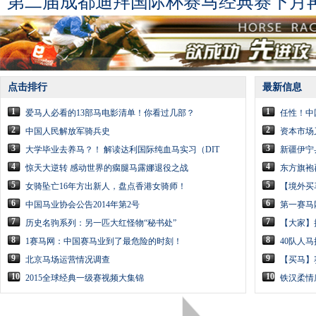
第二届成都迪拜国际杯赛马经典赛下月
点击排行
最新信息
1
1
爱马人必看的13部马电影清单！你看过几部？
任性！中
2
2
中国人民解放军骑兵史
资本市场
3
3
大学毕业去养马？！ 解读达利国际纯血马实习（DIT
新疆伊宁
4
4
惊天大逆转 感动世界的瘸腿马露娜退役之战
东方旗袍
5
5
女骑坠亡16年方出新人，盘点香港女骑师！
【境外买
6
6
中国马业协会公告2014年第2号
第一赛马
7
7
历史名驹系列：另一匹大红怪物“秘书处”
【大家】
8
8
1赛马网：中国赛马业到了最危险的时刻！
40队人
9
9
北京马场运营情况调查
【买马】
10
10
2015全球经典一级赛视频大集锦
铁汉柔情