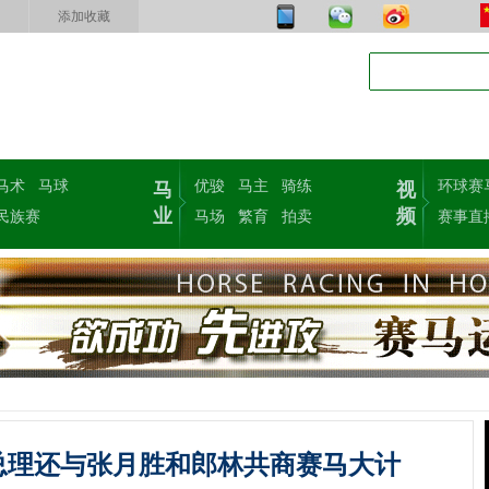
添加收藏
马术
马球
优骏
马主
骑练
环球赛
马
视
业
频
民族赛
马场
繁育
拍卖
赛事直
总理还与张月胜和郎林共商赛马大计