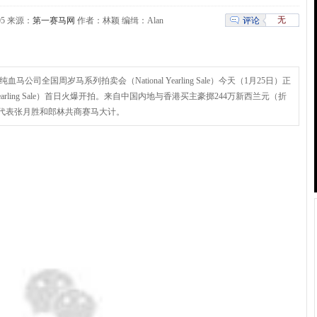
无
评论
8:05 来源：
第一赛马网
作者：林颖 编缉：Alan
全国周岁马系列拍卖会（National Yearling Sale）今天（1月25日）正
earling Sale）首日火爆开拍。来自中国内地与香港买主豪掷244万新西兰元（折
主代表张月胜和郎林共商赛马大计。