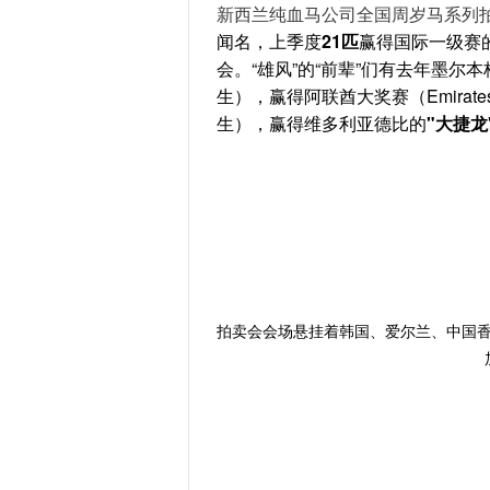
新西兰纯血马公司全国周岁马系列
闻名，上季度
21匹
赢得国际一级赛
会。“雄风”的“前辈”们有去年墨尔
生），赢得阿联酋大奖赛（Emirates 
生），赢得维多利亚德比的
"大捷龙
拍卖会会场悬挂着韩国、爱尔兰、中国