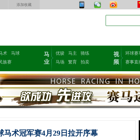
添加收藏
马术
马球
优骏
马主
骑练
环球赛
马
视
业
频
民族赛
马场
繁育
拍卖
赛事直
环球马术冠军赛4月29日拉开序幕