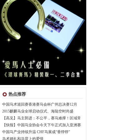
热点推荐
中国马术巡回赛香港赛马会杯广州总决赛12月
2015麒麟马业全球启动仪式、海陆空时尚盛
【高见】马主郭进：不公平，赛马难撑！区域常
【快报】中国马业协会今天下午正式加入亚洲赛
中国马产业持续升温 CHF马展成“香饽饽”
马术婚礼和马背上的爱情