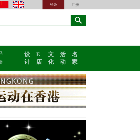
登录
注册
马
设
E
文
活
名
计
店
化
动
家
播