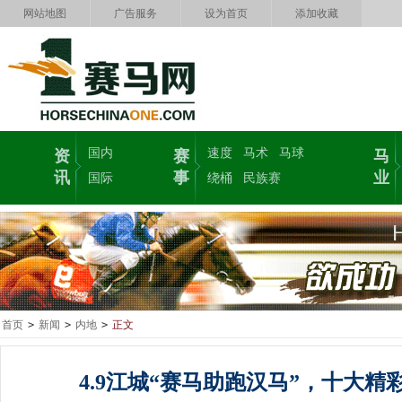
网站地图
广告服务
设为首页
添加收藏
国内
速度
马术
马球
资
赛
马
讯
事
业
国际
绕桶
民族赛
首页
>
新闻
>
内地
>
正文
4.9江城“赛马助跑汉马”，十大