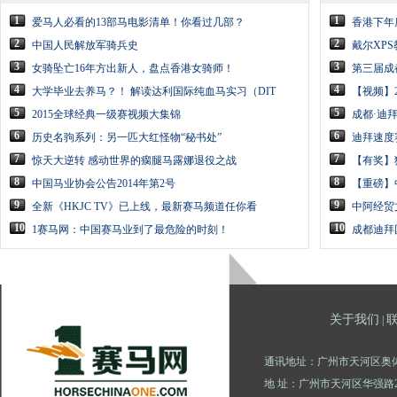
1
1
爱马人必看的13部马电影清单！你看过几部？
香港下年
2
2
中国人民解放军骑兵史
戴尔XP
3
3
女骑坠亡16年方出新人，盘点香港女骑师！
第三届成
4
4
大学毕业去养马？！ 解读达利国际纯血马实习（DIT
【视频】
5
5
2015全球经典一级赛视频大集锦
成都·迪
6
6
历史名驹系列：另一匹大红怪物“秘书处”
迪拜速度
7
7
惊天大逆转 感动世界的瘸腿马露娜退役之战
【有奖】
8
8
中国马业协会公告2014年第2号
【重磅】
9
9
全新《HKJC TV》已上线，最新赛马频道任你看
中阿经贸
10
10
1赛马网：中国赛马业到了最危险的时刻！
成都迪拜
关于我们
|
通讯地址：广州市天河区奥体
地 址：广州市天河区华强路2