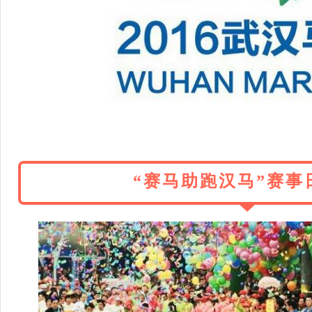
“赛马助跑汉马”赛事