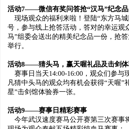
活动7——
微信有奖问答抢“汉马”纪念品
现场观众的福利来啦！登陆“东方马城
号，参与线上抢答活动，答对的幸运观
马”组委会送出的精美纪念品一份，抢
举行。
活动8——猜头马，赢天喔礼品及击剑体
赛事日当天14:00-16:00，观众们参
凡猜中头马的观众均有机会获得“天喔”
星”击剑馆体验券一张。
活动9——
赛事日精彩赛事
今年武汉速度赛马公开赛第三次赛事将在14
现场为观众奉献五场精彩纯血马赛事：