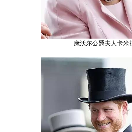
康沃尔公爵夫人卡米