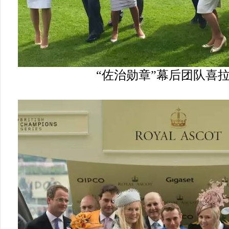
“佐治勋章”幕后团队喜