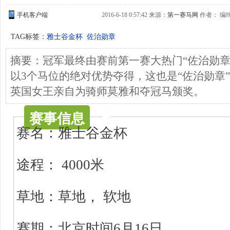
手机客户端
2016-6-18 0:57:42 来源：
第一赛马网
作者： 编缉：
TAG标签：
雅士谷金杯
佐治勋章
摘要：冠军最终由赛前第一赛大热门“佐治勋章”（ Orde
以3个马位的绝对优势夺得，这也是“佐治勋章
英国女王亲自为骑师莫雅和夺冠马颁奖。
赛事信息
赛名：雅士谷金杯
途程： 4000米
草地：草地， 软地
赛期：北京时间6月16日