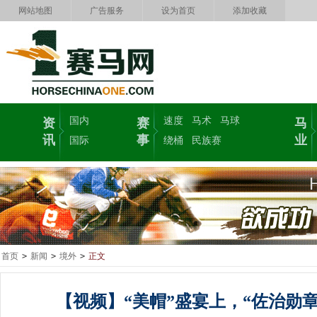
网站地图
广告服务
设为首页
添加收藏
国内
速度
马术
马球
资
赛
马
讯
事
业
国际
绕桶
民族赛
首页
>
新闻
>
境外
>
正文
【视频】“美帽”盛宴上，“佐治勋