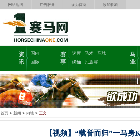
网站地图
广告服务
设为首页
添加收藏
国内
速度
马术
马球
资
赛
马
讯
事
业
国际
绕桶
民族赛
首页
>
新闻
>
内地
>
正文
【视频】“载誉而归”一马身