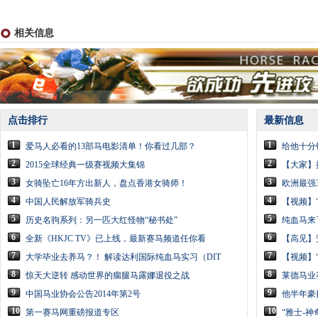
相关信息
点击排行
最新信息
1
1
爱马人必看的13部马电影清单！你看过几部？
给他十分
2
2
2015全球经典一级赛视频大集锦
【大家】
3
3
女骑坠亡16年方出新人，盘点香港女骑师！
欧洲最强
4
4
中国人民解放军骑兵史
【视频】
5
5
历史名驹系列：另一匹大红怪物“秘书处”
纯血马来了
6
6
全新《HKJC TV》已上线，最新赛马频道任你看
【高见】
7
7
大学毕业去养马？！ 解读达利国际纯血马实习（DIT
【视频】
8
8
惊天大逆转 感动世界的瘸腿马露娜退役之战
莱德马业
9
9
中国马业协会公告2014年第2号
他半年豪
10
10
第一赛马网重磅报道专区
“雅士-