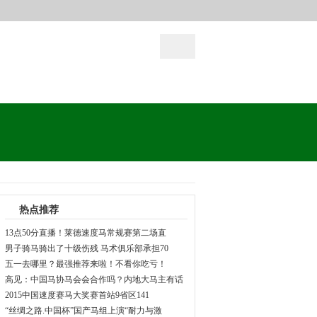
热点推荐
13点50分直播！莱德速度马常规赛第二场直
男子骑马骑出了十级伤残 马术俱乐部承担70
五一去哪里？最强推荐来啦！不看你吃亏！
高见：中国马协马会会合作吗？内地大马主有话
2015中国速度赛马大奖赛首站9省区141
“丝绸之路.中国杯”国产马组上演“耐力与激