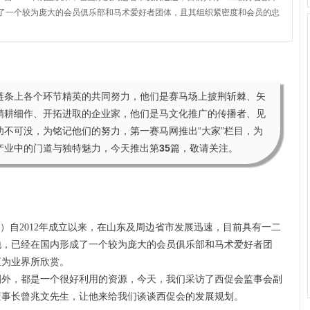
了一个较为庞大的会员俱乐部和马术爱好者团体，且其组织紧密度和会员的忠
链条上各个环节精英的共同努力，他们是赛马场上披荆斩棘、矢
精耕细作、开拓进取的企业家，他们是马文化推广的传播者、见
不可没，为铭记他们的努力，第一赛马网推出“大家”栏目，为
产业中的门道与独特魅力，今天推出第
35
篇，敬请关注。
）自2012年成立以来，在山东及周边省市发展迅速，目前具有一二
地，已经在国内形成了一个较为庞大的会员俱乐部和马术爱好者团
直为业界所欣赏。
圈外，都是一个很好利用的资源，今天，我们采访了西促会监事会副
董事长曾兆文先生，让他来给我们谈谈西促会的发展规划。