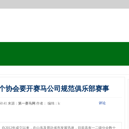
个协会要开赛马公司规范俱乐部赛事
评论
0:50:41 来源：
第一赛马网
作者： 编缉：lc
）自2012年成立以来，在山东及周边省市发展迅速，目前具有一二级分会数十