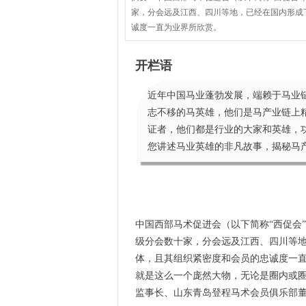
家，分会远及江西、四川等地，已经在国内形成
诚度一直为业界所欣赏。
开栏语
近年中国马业蓬勃发展，端赖于马业
志不移的马英雄，他们是马产业链上
证者，他们都是行业的大家和英雄，功
您讲述马业英雄的非凡故事，揭秘马
中国西部马术促进会（以下简称“西促会”
级分会数十家，分会远及江西、四川等
体，且其组织紧密度和会员的忠诚度一
就是这么一个庞然大物，无论是圈内或
监事长、山东青岛登程马术会员俱乐部