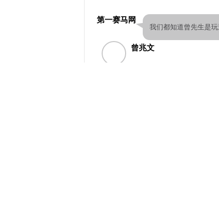
第一赛马网
我们都知道曾先生是玩
曾兆文
很多人从字面意思上理解中国西部马
分广泛。我和老于是多年志同道合的
赛方面的长处，集合大家的优势。绕
于场地面积受限，比较适合玩障碍和
短，现在中国基础好的赛事，还是耐
且利用场地面积大的优势，建了一千
赛事，我们都免费提供场地，积极组
有速度、有耐力、有绕桶，协会就能