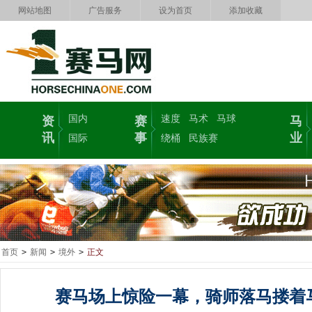
网站地图
广告服务
设为首页
添加收藏
国内
速度
马术
马球
资
赛
马
讯
事
业
国际
绕桶
民族赛
首页
>
新闻
>
境外
>
正文
赛马场上惊险一幕，骑师落马搂着