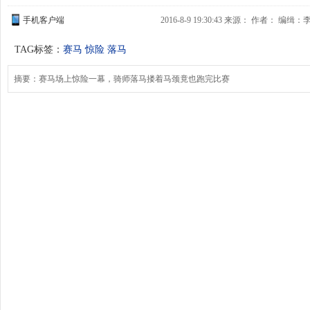
手机客户端
2016-8-9 19:30:43 来源：
作者： 编缉：
TAG标签：
赛马
惊险
落马
摘要：赛马场上惊险一幕，骑师落马搂着马颈竟也跑完比赛