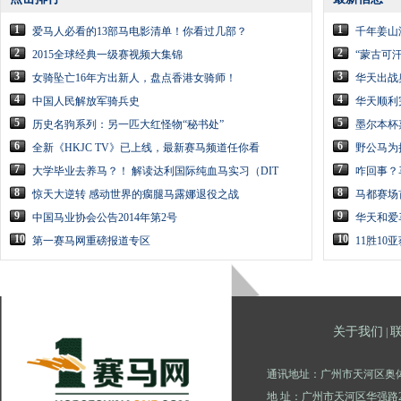
1
1
爱马人必看的13部马电影清单！你看过几部？
千年姜山
2
2
2015全球经典一级赛视频大集锦
“蒙古可
3
3
女骑坠亡16年方出新人，盘点香港女骑师！
华天出战
4
4
中国人民解放军骑兵史
华天顺利
5
5
历史名驹系列：另一匹大红怪物“秘书处”
墨尔本杯
6
6
全新《HKJC TV》已上线，最新赛马频道任你看
野公马为
7
7
大学毕业去养马？！ 解读达利国际纯血马实习（DIT
咋回事？
8
8
惊天大逆转 感动世界的瘸腿马露娜退役之战
马都赛场
9
9
中国马业协会公告2014年第2号
华天和爱
10
10
第一赛马网重磅报道专区
11胜10
关于我们
|
通讯地址：广州市天河区奥体
地 址：广州市天河区华强路2