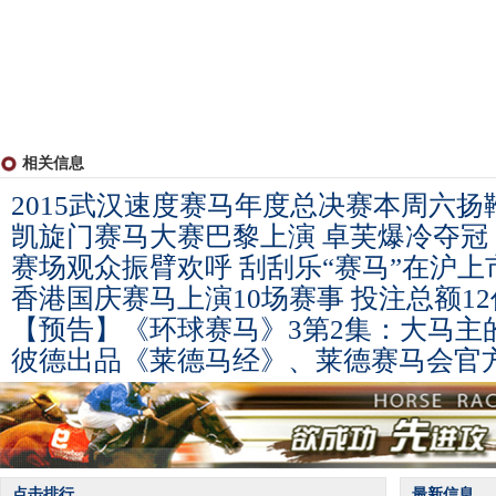
相关信息
2015武汉速度赛马年度总决赛本周六扬
凯旋门赛马大赛巴黎上演 卓芙爆冷夺冠
赛场观众振臂欢呼 刮刮乐“赛马”在沪上
香港国庆赛马上演10场赛事 投注总额12
【预告】《环球赛马》3第2集：大马主
彼德出品《莱德马经》、莱德赛马会官
点击排行
最新信息