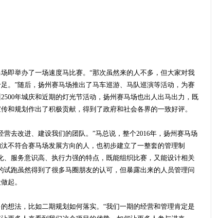
场即举办了一场速度马比赛。“那次虽然来的人不多，但大家对我
足。”随后，扬州赛马场推出了马车巡游、马队巡演等活动，为赛
州2500年城庆和近期的灯光节活动，扬州赛马场也出人出马出力，既
宣传和规划作出了积极贡献，得到了政府和社会各界的一致好评。
营去改进、建设我们的团队。”马总说，整个2016年，扬州赛马场
淘汰不符合赛马场发展方向的人，也初步建立了一整套的管理制
化、服务意识高、执行力强的特点，既能组织比赛，又能设计相关
5年的试跑虽然得到了很多马圈朋友的认可，但暴露出来的人员管理问
设做起。
的想法，比如二期规划如何落实。“我们一期的经营和管理肯定是