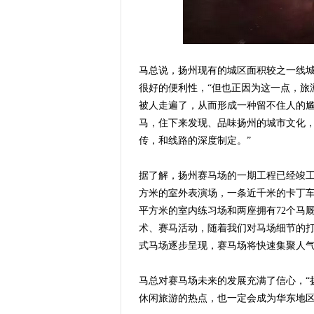
马总说，扬州现有的城区面积较之一线
很好的便利性，“但也正因为这一点，旅
被人走遍了，从而形成一种留不住人的
马，住下来发现、品味扬州的城市文化
传，和线路的深度制定。”
据了解，扬州赛马场的一期工程已经竣工，
方米的室外表演场，一条近千米的卡丁车赛
平方米的室内练习场和两座拥有72个马
术、赛马活动，随着我们对马场细节的
式马场逐步呈现，赛马场将快速集聚人
马总对赛马场未来的发展充满了信心，“
休闲旅游的热点，也一定会成为华东地区