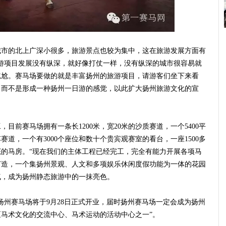
城市的北上广深小很多，旅游景点也较为集中，这在旅游发展方面有
游项目发展没有纵深，就好像打仗一样，没有纵深的城市很容易就
尴尬。赛马场要做的就是丰富扬州的旅游项目，请游客们坐下来看
，而不是形成一种扬州一日游的感觉，以此扩大扬州旅游文化的宣
目前赛马场拥有一条长1200米，宽20米的沙质赛道，一个5400平
道，一个有3000个座位和数十个贵宾观赛室的看台，一座1500多
厩的马房。“现在我们的主体工程已经完工，完全有能力开展各项马
打造，一个集扬州景观、人文和多项娱乐休闲度假功能为一体的花园
气，成为扬州静态旅游中的一抹亮色。
扬州赛马场将于9月28日正式开业，届时扬州赛马场一定会成为扬州
马术文化的交流中心、马术运动的活动中心之一”。