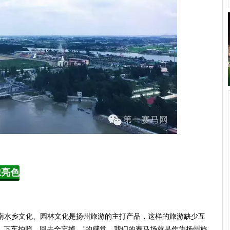
抹亮色
南水乡文化、园林文化是扬州旅游的主打产品，这样的旅游缺少互
，下车拍照，回去全忘掉。’的感觉，我们的赛马场就是作为扬州旅