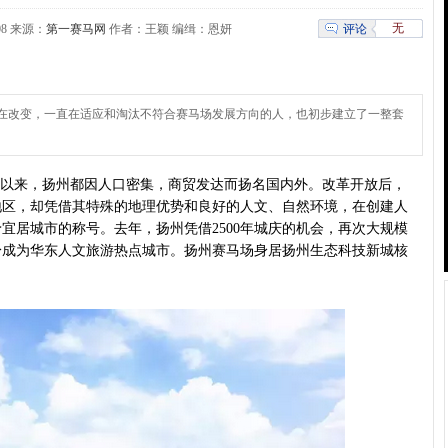
无
评论
0:08 来源：
第一赛马网
作者：王颖 编缉：恩妍
直在改变，一直在适应和淘汰不符合赛马场发展方向的人，也初步建立了一整套
自古以来，扬州都因人口密集，商贸发达而扬名国内外。改革开放后，
地区，却凭借其特殊的地理优势和良好的人文、自然环境，在创建人
宜居城市的称号。去年，扬州凭借2500年城庆的机会，再次大规模
身成为华东人文旅游热点城市。扬州赛马场身居扬州生态科技新城核