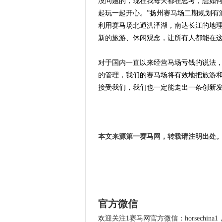
没问题的，现在我每天都在思考，想如
起玩一起开心。”扬州赛马场二期规划有
利用赛马场北通洪泽湖，南达长江的地理
新的旅游、休闲观念，让所有人都能在这
对于国内一直以来经营马场亏钱的说法，
的管理，我们的赛马场将有效地把旅游
接受我们，我们也一定能走出一条创新发
本文来源第一赛马网，转载请注明出处
官方微信
欢迎关注1赛马网官方微信：horsechin