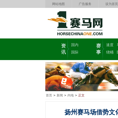
网站地图
广告服务
设为首页
国内
速度
资
赛
讯
事
国际
绕桶
首页
>
新闻
>
内地
>
正文
扬州赛马场借势文