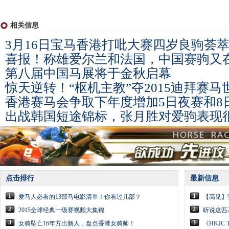
相关信息
3月16日宝马香港打吡大赛四岁良驹荟
喜报！称雄爱尔兰和法国，中国赛驹又
第八届中国马展将于金秋启幕
惊天逆转！“枢机主教”夺2015迪拜赛
香港赛马会争取下年度增加5日夜赛和8
出战韩国短途锦标，张月胜对爱驹表现
点击排行
最新信息
1
1
爱马人必看的13部马电影清单！你看过几部？
【高见】
2
2
2015全球经典一级赛视频大集锦
听说这匹
3
3
女骑坠亡16年方出新人，盘点香港女骑师！
《HKJ