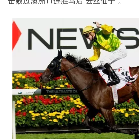
击败过澳洲11连胜马后“云丝仙子”。