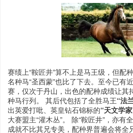
赛绩上“鞍匠井”算不上是马王级，但配种
名种马“圣西蒙”也比了下去。至今已有近
赛，仅次于丹山，出色的配种成绩让其持
种马行列。 其后代包括了全胜马王
“法兰
出
英爱打吡、英皇钻石锦标的
“
天文学家
大赛盟主
“
灌木丛
”
。 除“鞍匠井”，亦有
成就不比其兄专美，配种界普遍会将全