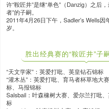
许“鞍匠井”是继“单色”（Danzig）之
者”的子嗣。
2011年4月26日下午，Sadler’s Wel
岁。
胜出经典赛的
“鞍匠井”
子
“天文学家”：英爱打吡、英皇钻石锦标
“灌木丛”：英爱打吡、育马者杯草地大赛
标、马报锦标
Salsbail：叶森橡树大赛、爱尔兰打
标