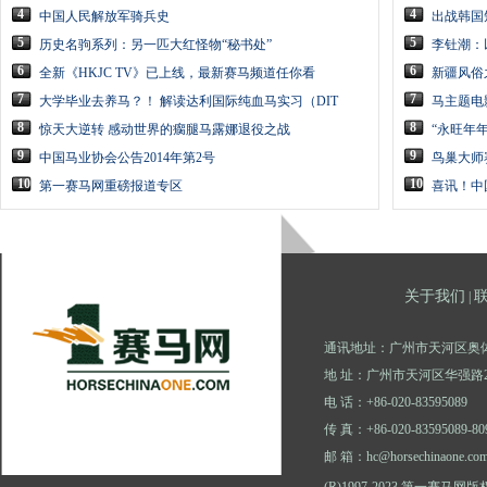
4
4
中国人民解放军骑兵史
出战韩国
5
5
历史名驹系列：另一匹大红怪物“秘书处”
李钍潮：
6
6
全新《HKJC TV》已上线，最新赛马频道任你看
新疆风俗
7
7
大学毕业去养马？！ 解读达利国际纯血马实习（DIT
马主题电
8
8
惊天大逆转 感动世界的瘸腿马露娜退役之战
“永旺年
9
9
中国马业协会公告2014年第2号
鸟巢大师
10
10
第一赛马网重磅报道专区
喜讯！中
关于我们
|
通讯地址：广州市天河区奥体
地 址：广州市天河区华强路2
电 话：+86-020-83595089
传 真：+86-020-83595089-80
邮 箱：hc@horsechinaone.co