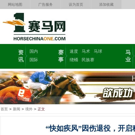
网站地图
广告服务
设为首页
添加收藏
国内
速度
马术
马球
资
赛
马
讯
事
业
国际
绕桶
民族赛
首页
>
新闻
>
境外
>
正文
“快如疾风”因伤退役，开启