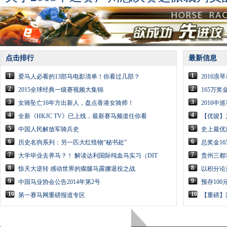
点击排行
最新信息
1
1
爱马人必看的13部马电影清单！你看过几部？
2016
2
2
2015全球经典一级赛视频大集锦
165万奖
3
3
女骑坠亡16年方出新人，盘点香港女骑师！
2016
4
4
全新《HKJC TV》已上线，最新赛马频道任你看
【优骏】
5
5
中国人民解放军骑兵史
史上最优
6
6
历史名驹系列：另一匹大红怪物“秘书处”
总奖金1
7
7
大学毕业去养马？！ 解读达利国际纯血马实习（DIT
贵州三都
8
8
惊天大逆转 感动世界的瘸腿马露娜退役之战
以积分论
9
9
中国马业协会公告2014年第2号
预存10
10
10
第一赛马网重磅报道专区
【重磅】