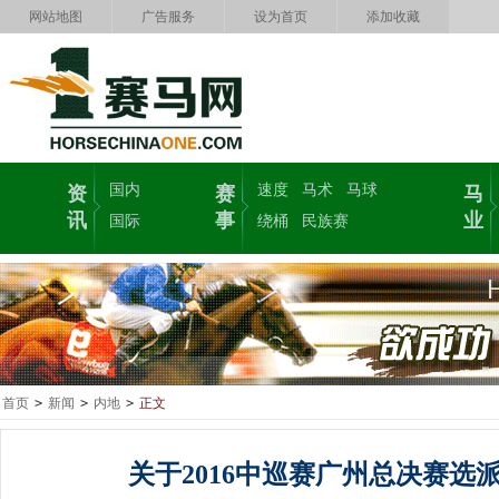
网站地图
广告服务
设为首页
添加收藏
国内
速度
马术
马球
资
赛
马
讯
事
业
国际
绕桶
民族赛
首页
>
新闻
>
内地
>
正文
关于2016中巡赛广州总决赛选