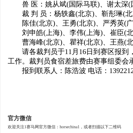
兽 医：姚从斌(国际马联)、谢太深(
裁 判 员：杨轶鑫(北京)、靳彤琳(北
陈佳(北京)、王勇(北京)、严秀英(广
刘申皓(上海)、李伟(上海)、崔臣(北
曹海峰(北京)、瞿祥(北京)、王燕(北
请各裁判员于11月16日到赛区报到
工作。裁判员食宿差旅费由赛事组委会
报到联系人：陈浩波 电话：13922127
官方微信
欢迎关注1赛马网官方微信：horsechina1，或者扫描以下二维码