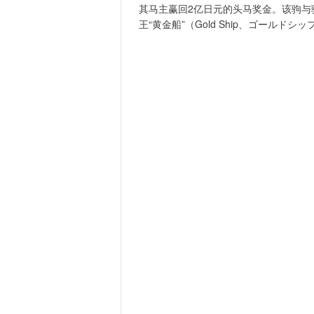
其马主赢回2亿日元的头马奖金。该驹与
王“黄金船”（Gold Ship、ゴールド