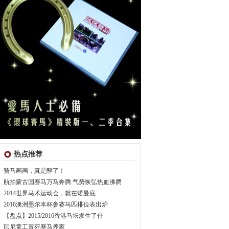
热点推荐
骑马画画，真是醉了！
航拍蒙古国赛马万马奔腾 气势恢弘热血沸腾
2014世界马术运动会，就在诺曼底
2016澳洲墨尔本杯参赛马匹排位表出炉
【盘点】2015/2016香港马坛发生了什
印尼童工冒死赛马养家