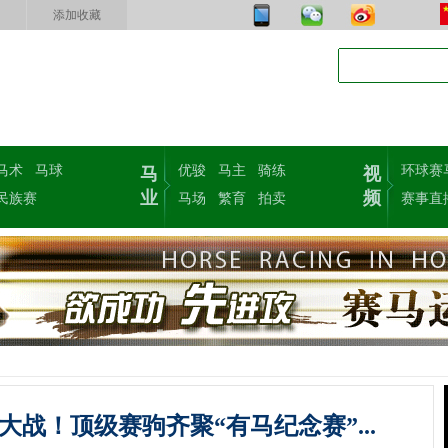
添加收藏
马术
马球
优骏
马主
骑练
环球赛
马
视
业
频
民族赛
马场
繁育
拍卖
赛事直
战！顶级赛驹齐聚“有马纪念赛”...