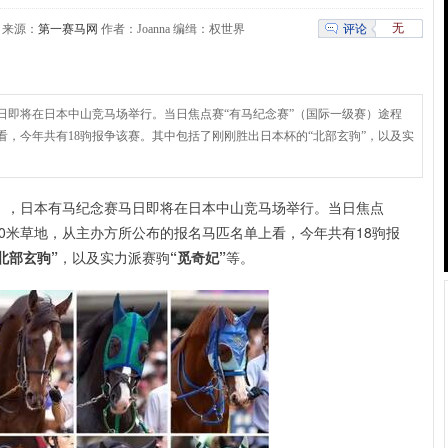
无
评论
:03 来源：
第一赛马网
作者：Joanna 编缉：权世界
马日即将在日本中山竞马场举行。当日焦点赛“有马纪念赛”（国际一级赛）途程
上看，今年共有18驹报争该赛。其中包括了刚刚胜出日本杯的“北部玄驹”，以及实
日），日本有马纪念赛马日即将在日本中山竞马场举行。当日焦点
0米草地，
从主办方所公布的报名马匹名单上
看，今年共有18驹报
北部玄驹”
，以及实力派赛驹
“觅奇妃”
等。