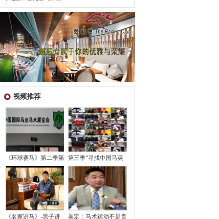
视频推荐
《环球赛马》第二季第
第三季“寻找中国马英
《名家讲马》-黑子讲
吴定：马术运动不是贵