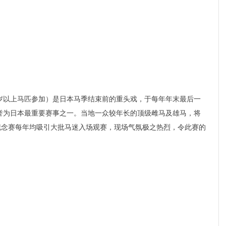
三岁以上马匹参加）是日本马季结束前的重头戏，于每年年末最后一
向誉为日本最重要赛事之一。当地一众较年长的顶级雌马及雄马，将
纪念赛每年均吸引大批马迷入场观赛，现场气氛极之热烈，令此赛的