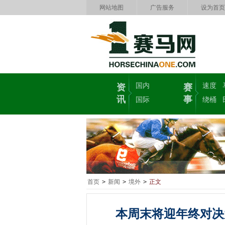
网站地图
广告服务
设为首页
国内
速度
资
赛
讯
事
国际
绕桶
首页
>
新闻
>
境外
>
正文
本周末将迎年终对决大