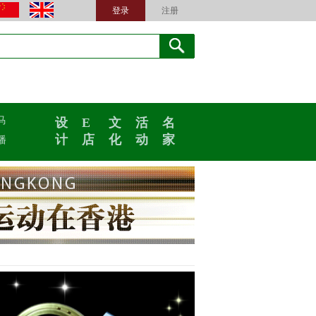
登录
注册
马
设
E
文
活
名
计
店
化
动
家
播