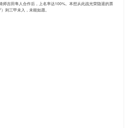
骑师吉田隼人合作后，上名率达100%。本想从此战光荣隐退的票
シップ）则三甲未入，未能如愿。