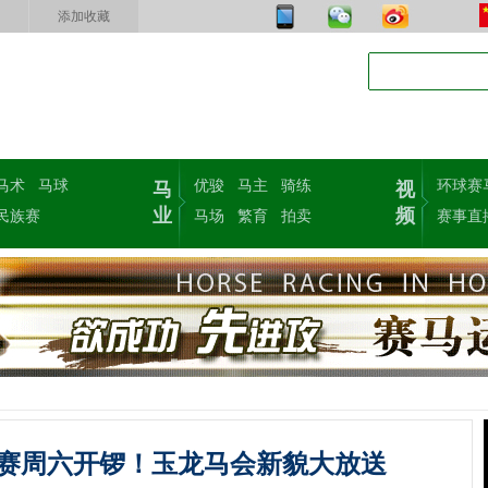
添加收藏
马术
马球
优骏
马主
骑练
环球赛
马
视
业
频
民族赛
马场
繁育
拍卖
赛事直
赛周六开锣！玉龙马会新貌大放送