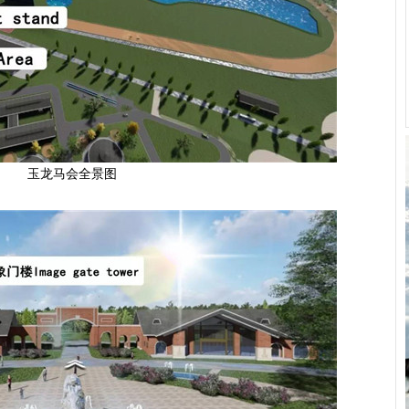
玉龙马会全景图