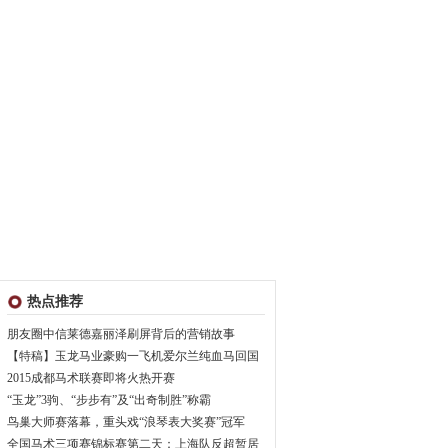
热点推荐
朋友圈中信莱德嘉丽泽刷屏背后的营销故事
【特稿】玉龙马业豪购一飞机爱尔兰纯血马回国
2015成都马术联赛即将火热开赛
“玉龙”3驹、“步步有”及“出奇制胜”称霸
鸟巢大师赛落幕，重头戏“浪琴表大奖赛”冠军
全国马术三项赛锦标赛第二天：上海队反超暂居