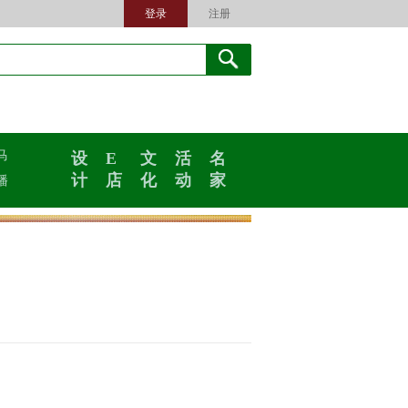
登录
注册
马
设
E
文
活
名
计
店
化
动
家
播