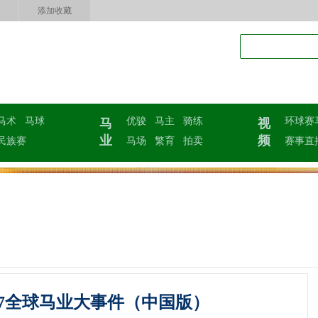
添加收藏
马术
马球
优骏
马主
骑练
环球赛
马
视
业
频
民族赛
马场
繁育
拍卖
赛事直
17全球马业大事件（中国版）