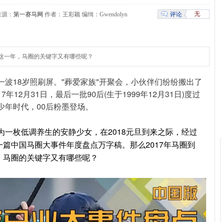
无
评论
2 来源：
第一赛马网
作者：王彩颖 编缉：Gwendolyn
去这一年，马圈的关键字又有哪些呢？
一波18岁照刷屏。"葬爱家族"开聚会，小伙伴们纷纷搬出了
年12月31日，最后一批90后(生于1999年12月31日)度过
少年时代，00后粉墨登场。
作为一枚低调养生的安静少女，在2018元旦到来之际，经过
篇中国马圈大事件年度盘点万字稿。那么2017年马圈到
，马圈的关键字又有哪些呢？