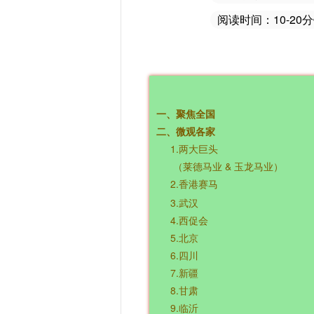
阅读时间：10-20
一、聚焦全国
二、微观各家
1.两大巨头
（莱德马业 & 玉龙马业）
2.香港赛马
3.武汉
4.西促会
5.北京
6.四川
7.新疆
8.甘肃
9.临沂