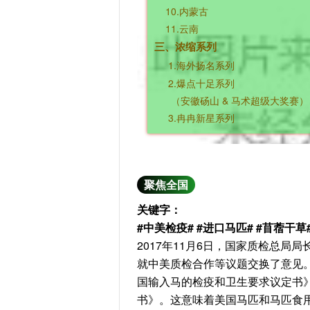
10.内蒙古
11.云南
三、浓缩系列
1.
海外扬名系列
2.爆点十足系列
（安徽砀山 & 马术超级大奖赛）
3.冉冉新星系列
聚焦全国
关键字：
#中美检疫# #进口马匹# #苜蓿干草
2017年11月6日，国家质检总
就中美质检合作等议题交换了意见
国输入马的检疫和卫生要求议定书
书》。这意味着美国马匹和马匹食