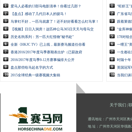
1
1
爱马人必看的13部马电影清单！你看过几部？
“旺虾王
2
2
【盘点】感动了几代日本人的骏马！
广东省马
3
3
马掌钉不好，一匹马就废了！还不好好看看怎么钉马掌！
跟着莱德
4
4
【视频】日日入洞房！这匹种公马365日天天与母马交
“金库神
5
5
历史名驹系列：另一匹大红怪物“秘书处”
178对
6
6
全新《HKJC TV》已上线，最新赛马频道任你看
一哩王“
7
7
香港2016/2017年度马季赛期表出炉（已获政府
一生都在
8
8
2016/2017年度马季9-12月赛事编排大公开
时隔十年
9
9
盘点那些给马起名字的方式
英国冠军
10
10
2015全球经典一级赛视频大集锦
当我们谈
关于我们
|
通讯地址：广州市天河区奥体
地 址：广州市天河区华强路2