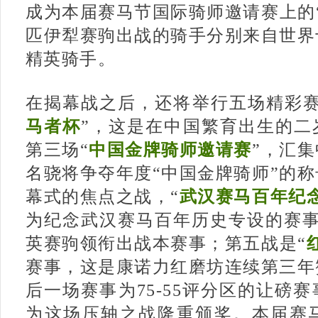
成为本届赛马节国际骑师邀请赛上的
匹伊犁赛驹出战的骑手分别来自世界
精英骑手。
在揭幕战之后，还将举行五场精彩赛
马者杯
”，这是在中国繁育出生的二
第三场“
中国金牌骑师邀请赛
”，汇
名骁将争夺年度“中国金牌骑师”的
幕式的焦点之战，“
武汉赛马百年纪
为纪念武汉赛马百年历史专设的赛事
英赛驹领衔出战本赛事；第五战是“
赛事，这是康诺力红磨坊连续第三年
后一场赛事为75-55评分区的让磅
为这场压轴之战隆重颁奖。本届赛马