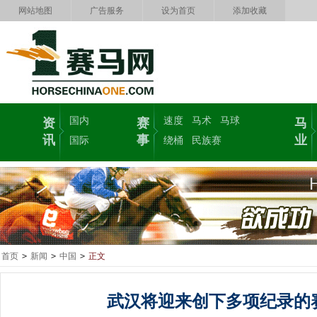
网站地图
广告服务
设为首页
添加收藏
国内
速度
马术
马球
资
赛
马
讯
事
业
国际
绕桶
民族赛
首页
>
新闻
>
中国
>
正文
武汉将迎来创下多项纪录的