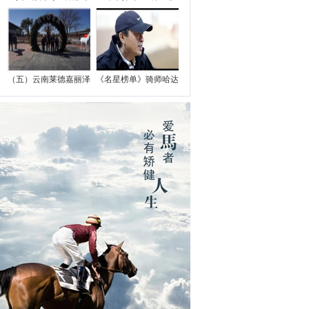
（五）云南莱德嘉丽泽
《名星榜单》骑师哈达