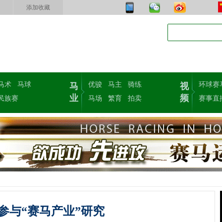
添加收藏
马术
马球
优骏
马主
骑练
环球赛
马
视
业
频
民族赛
马场
繁育
拍卖
赛事直
参与“赛马产业”研究