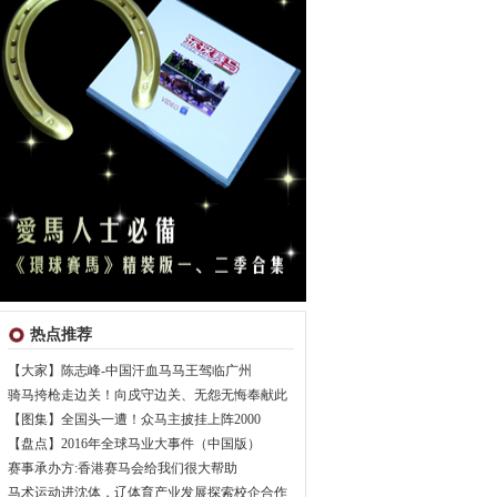
热点推荐
【大家】陈志峰-中国汗血马马王驾临广州
骑马挎枪走边关！向戍守边关、无怨无悔奉献此
【图集】全国头一遭！众马主披挂上阵2000
【盘点】2016年全球马业大事件（中国版）
赛事承办方:香港赛马会给我们很大帮助
马术运动进沈体，辽体育产业发展探索校企合作