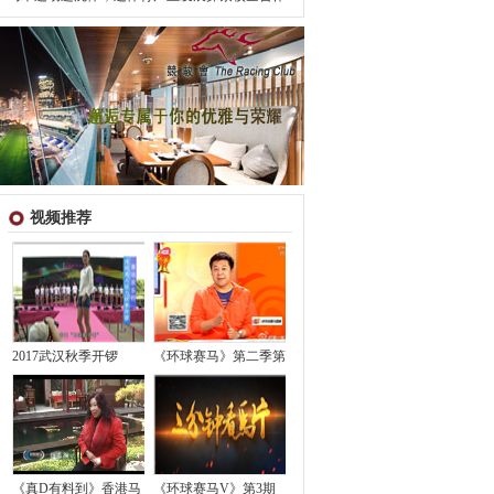
视频推荐
2017武汉秋季开锣
《环球赛马》第二季第
《真D有料到》香港马
《环球赛马V》第3期