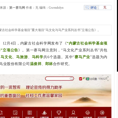
无
评论
17 来源：
第一赛马网
作者：无 编缉：Gwendolyn
内蒙古社会科学基金项目”重大项目“马文化与马产业系列丛书”立项公告》。
悉
12月4日，内蒙古社会科学网发布了《
“内蒙古社会科学基金项
”立项公告
》。第一赛马网注意到，“马文化产业系列丛书”共包
、
马文化
、
马旅游
、
马科学
共6个选题。其中“
赛马产业
”选题为内
马业股份有限公司
温俊祥
、
郎林
合作研究。