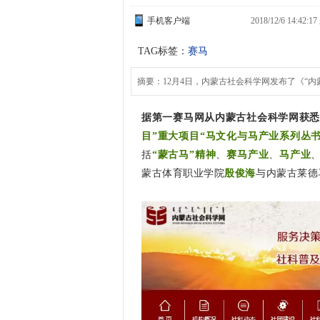
手机客户端
2018/12/6 14:42:
TAG标签：
赛马
摘要：12月4日，内蒙古社会科学网发布了《“
据第一赛马网从内蒙古社会科学网获
目”重大项目“马文化与马产业系列丛书
括
“蒙古马”精神
、
赛马产业
、
马产业
蒙古体育职业学院
殷俊海
与内蒙古莱德