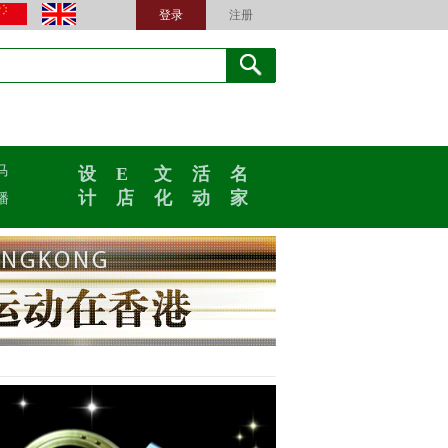
登录
注册
马
设
E
文
活
名
计
店
化
动
家
播