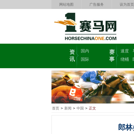
网站地图
广告服务
设为首页
国内
速度
资
赛
讯
事
国际
绕桶
首页
>
新闻
>
中国
>
正文
郎林