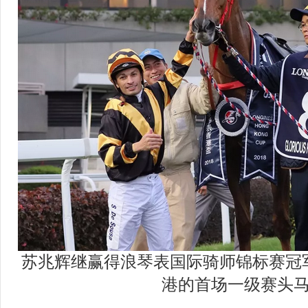
苏兆辉继赢得浪琴表国际骑师锦标赛冠
港的首场一级赛头