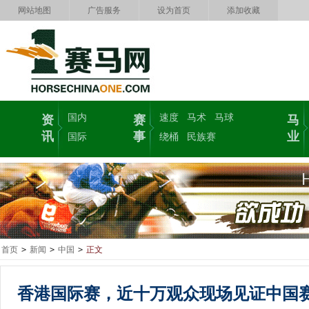
网站地图
广告服务
设为首页
添加收藏
国内
速度
马术
马球
资
赛
马
讯
事
业
国际
绕桶
民族赛
首页
>
新闻
>
中国
>
正文
香港国际赛，近十万观众现场见证中国