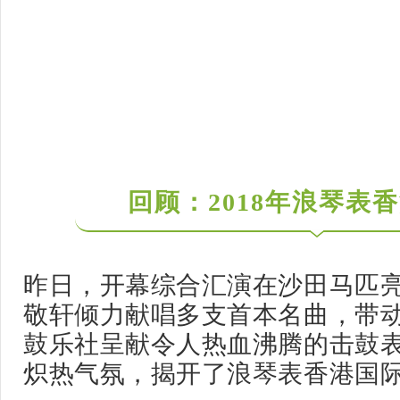
回顾：2018年浪琴表
昨日，开幕综合汇演在沙田马匹
敬轩倾力献唱多支首本名曲，带
鼓乐社呈献令人热血沸腾的击鼓
炽热气氛，揭开了浪琴表香港国