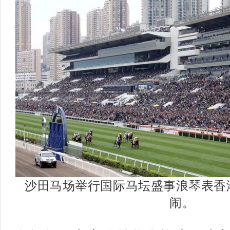
沙田马场举行国际马坛盛事浪琴表香
闹。