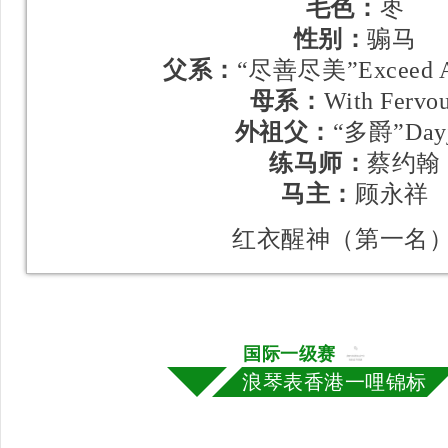
毛色：
枣
性别：
骟马
父系：
“尽善尽美”Exceed A
母系：
With Fervo
外祖父：
“多爵”Dayj
练马师：
蔡约翰
马主：
顾永祥
红衣醒神（第一名
国际一级赛
浪琴表香港一哩锦标