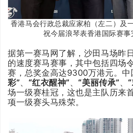
香港马会行政总裁应家柏（左二）及
祝今届浪琴表香港国际赛事
据第一赛马网了解，
沙田马场昨
的速度赛马赛事，其中包括四场
赛，总奖金高达9300万港元。
中
彩”
、
“红衣醒神”
、
“美丽传承”
、
场一级赛桂冠，这也是主队历来
项一级赛头马殊荣。