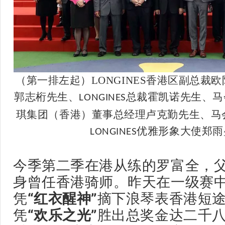
（第一排左起）LONGINES香港区副总裁
郭志桁先生、
总裁霍凯诺先生、马
LONGINES
琪集团（香港）董事总经理卢克勤先生、马
优雅形象大使郑雨
LONGINES
今季第二季在港从练的罗富全，
身曾任香港骑师。昨天在一级赛
凭
“红衣醒神”
摘下浪琴表香港短
凭
“欢乐之光”
胜出总奖金达二千