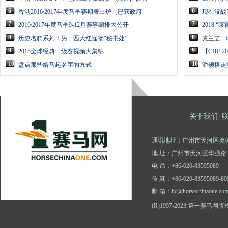
6
6
香港2016/2017年度马季赛期表出炉（已获政府
现在没战
7
7
2016/2017年度马季9-12月赛事编排大公开
2018 
8
8
历史名驹系列：另一匹大红怪物“秘书处”
克兰芝一
9
9
2015全球经典一级赛视频大集锦
【CHF 
10
10
盘点那些给马起名字的方式
潘顿捧走
关于我们
|
通讯地址：广州市天河区奥体
地 址：广州市天河区华强路2
电 话：+86-020-83595089
传 真：+86-020-83595089-80
邮 箱：hc@horsechinaone.co
(R)1997-2023 第一赛马网