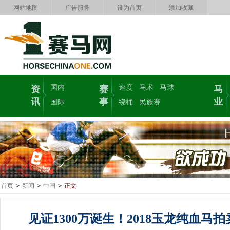
网站地图
广告服务
设为首页
添加收藏
国内
速度
马术
马球
资
赛
马
讯
事
业
国际
绕桶
民族赛
首页
>
新闻
>
中国
>
正文
见证1300万诞生！2018玉龙纯血