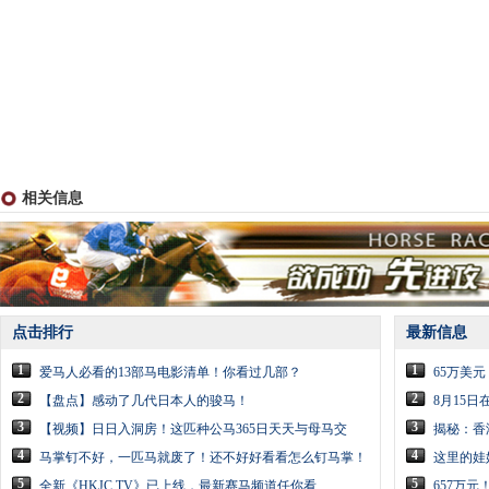
相关信息
点击排行
最新信息
1
1
爱马人必看的13部马电影清单！你看过几部？
65万美
2
2
【盘点】感动了几代日本人的骏马！
8月15
3
3
【视频】日日入洞房！这匹种公马365日天天与母马交
揭秘：香
4
4
马掌钉不好，一匹马就废了！还不好好看看怎么钉马掌！
这里的娃
5
5
全新《HKJC TV》已上线，最新赛马频道任你看
657万