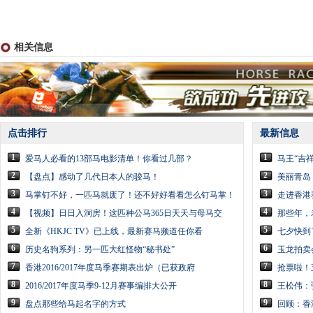
相关信息
点击排行
最新信息
1
1
爱马人必看的13部马电影清单！你看过几部？
马王“吉
2
2
【盘点】感动了几代日本人的骏马！
美丽青岛
3
3
马掌钉不好，一匹马就废了！还不好好看看怎么钉马掌！
走进香港
4
4
【视频】日日入洞房！这匹种公马365日天天与母马交
那些年，
5
5
全新《HKJC TV》已上线，最新赛马频道任你看
七夕快到
6
6
历史名驹系列：另一匹大红怪物“秘书处”
玉龙拍卖
7
7
香港2016/2017年度马季赛期表出炉（已获政府
抢票啦！
8
8
2016/2017年度马季9-12月赛事编排大公开
王松伟：
9
9
盘点那些给马起名字的方式
回顾：香港