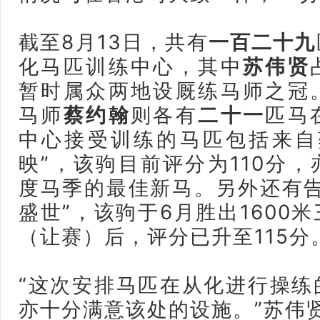
截至8月13日，共有
一百二十九
化马匹训练中心，其中
苏伟贤
暂时属众两地设厩练马师之冠
马师
蔡约翰
则各有
二十一
匹马
中心接受训练的马匹包括来自
映”，该驹目前评分为110分，亦是
度马季的最佳新马。另外还有告
盛世”，该驹于6月胜出1600
（让赛）后，评分已升至115分
“这次安排马匹在从化进行操练
亦十分满意该处的设施。”苏伟