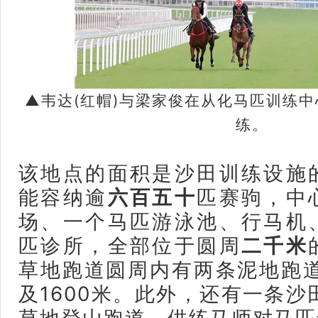
▲韦达(红帽)与梁家俊在从化马匹训练
练。
该地点的面积是沙田训练设施
能容纳逾
六百五十
匹赛驹，中
场、一个马匹游泳池、行马机
匹诊所，全部位于圆周
二千米
草地跑道圆周内有两条泥地跑道
及1600米。此外，还有一条沙田