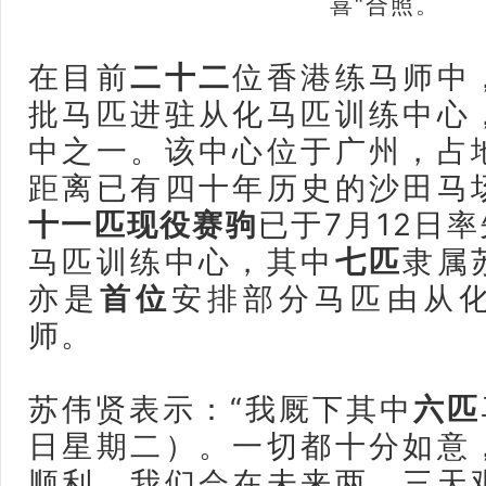
喜“合照。
在目前
二十二
位香港练马师中
批马匹进驻从化马匹训练中心
中之一。该中心位于广州，占
距离已有四十年历史的沙田马
十一匹现役赛驹
已于7月12日
马匹训练中心，其中
七匹
隶属
亦是
首位
安排部分马匹由从
师。
苏伟贤表示：“我厩下其中
六匹
日星期二）。一切都十分如意
顺利。我们会在未来两、三天