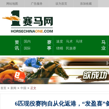
网站地图
广告服务
设为首页
添加收藏
国内
速度
马术
马球
资
赛
马
讯
事
业
国际
绕桶
民族赛
首页
>
新闻
>
中国
>
正文
6匹现役赛驹自从化返港，“发盈喜”