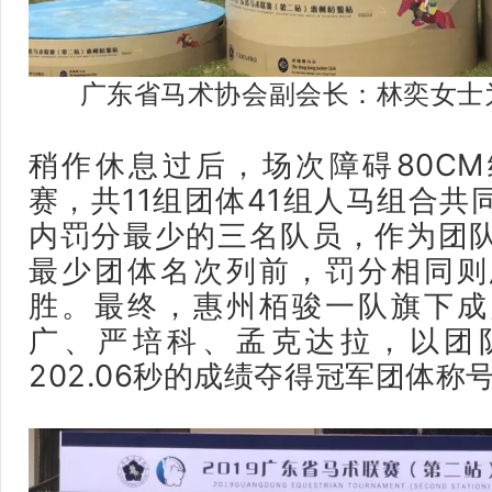
广东省马术协会副会长：林奕女士
稍作休息过后，场次障碍80C
赛，共11组团体41组人马组合共
内罚分最少的三名队员，作为团
最少团体名次列前，罚分相同则
胜。最终，惠州栢骏一队旗下成
广、严培科、孟克达拉，以团
202.06秒的成绩夺得冠军团体称