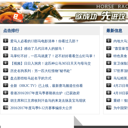
点击排行
最新信息
1
1
爱马人必看的13部马电影清单！你看过几部？
内地大马
2
2
【盘点】感动了几代日本人的骏马！
“轰雷暴
3
3
马掌钉不好，一匹马就废了！还不好好看看怎么钉马掌！
特色美食
4
4
【视频】日日入洞房！这匹种公马365日天天与母马交
富卫保险
5
5
历史名驹系列：另一匹大红怪物“秘书处”
57世界
6
6
盘点那些给马起名字的方式
马坛精英
7
7
全新《HKJC TV》已上线，最新赛马频道任你看
4月25
8
8
香港2016/2017年度马季赛期表出炉（已获政府
4月10
9
9
胡主席和江主席收到汗血马的来龙去脉及宝马现状
重磅！项
10
10
2016/2017年度马季9-12月赛事编排大公开
为中国荣