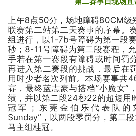
第二
赛事日现场直
上午8点50分，场地障碍80CM
联赛第二站第二天赛事的序幕。
组进行，以1-7b号障碍为第一段
秒；8-11号障碍为第二段赛程，
手若在第一赛段有障碍或时间罚
再进入第二赛段的挑战，最后在
用时少者名次列前。本场赛事共4
赛，最终蓝志豪与搭档“小魔女”
绩，并以第二段24秒22的超短用
冠军；东莞金伯乐代表队的刘若
Sunday”，以两段零罚分，第二
马主组桂冠。