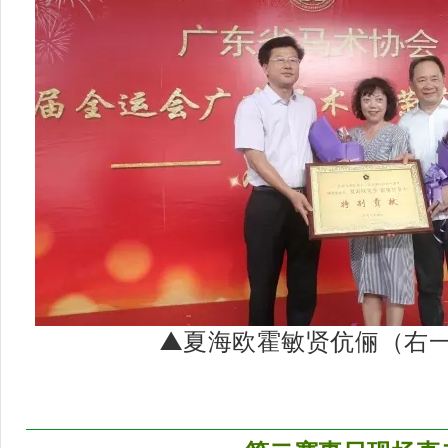
▲夏海欧霍敏贤伉俪（右