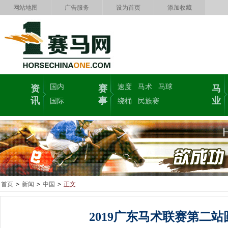
网站地图
广告服务
设为首页
添加收藏
国内
速度
马术
马球
资
赛
马
讯
事
业
国际
绕桶
民族赛
首页
>
新闻
>
中国
>
正文
2019广东马术联赛第二