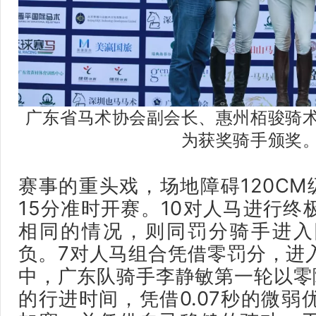
广东省马术协会副会长、惠州栢骏骑
为获奖骑手颁奖
赛事的重头戏，场地障碍120CM
15分准时开赛。10对人马进行终
相同的情况，则同罚分骑手进入
负。7对人马组合凭借零罚分，进
中，广东队骑手李静敏第一轮以零障
的行进时间，凭借0.07秒的微弱