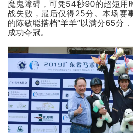
魔鬼障碍，可凭54秒90的超短用
战失败，最后仅得25分。本场赛
的陈敏聪搭档“羊羊”以满分65分，
成功夺冠。