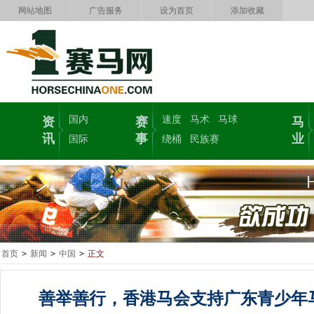
网站地图
广告服务
设为首页
添加收藏
国内
速度
马术
马球
资
赛
马
讯
事
业
国际
绕桶
民族赛
首页
>
新闻
>
中国
>
正文
善举善行，香港马会支持广东青少年