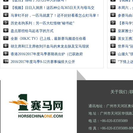
【盘点】感动了几代日本人的骏马！
【视频】
3
3
【视频】日日入洞房！这匹种公马365日天天与母马交
本周六，
4
4
马掌钉不好，一匹马就废了！还不好好看看怎么钉马掌！
参赛马由
5
5
历史名驹系列：另一匹大红怪物“秘书处”
【赛马学
6
6
盘点那些给马起名字的方式
皇家雅士
7
7
全新《HKJC TV》已上线，最新赛马频道任你看
英女王携
8
8
胡主席和江主席收到汗血马的来龙去脉及宝马现状
世界马“
9
9
香港2016/2017年度马季赛期表出炉（已获政府
山遛久”
10
10
2016/2017年度马季9-12月赛事编排大公开
“下情上
关于我们
|
通讯地址：广州市天河区奥体
地 址：广州市天河区华强路2
电 话：+86-020-83595089
传 真：+86-020-83595089-80