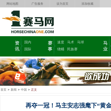
网站地图
广告服务
设为首页
添加收藏
国内
速度
马术
马球
资
赛
马
讯
事
业
国际
绕桶
民族赛
首页
>
新闻
>
中国
>
正文
再夺一冠！马主安志强麾下“黄金