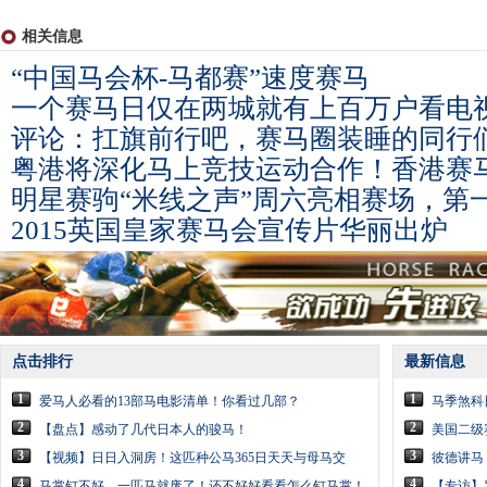
相关信息
“中国马会杯-马都赛”速度赛马
一个赛马日仅在两城就有上百万户看电
评论：扛旗前行吧，赛马圈装睡的同行
粤港将深化马上竞技运动合作！香港赛
明星赛驹“米线之声”周六亮相赛场，第
2015英国皇家赛马会宣传片华丽出炉
点击排行
最新信息
1
1
爱马人必看的13部马电影清单！你看过几部？
马季煞科
2
2
【盘点】感动了几代日本人的骏马！
美国二级赛
3
3
【视频】日日入洞房！这匹种公马365日天天与母马交
彼德讲马
4
4
马掌钉不好，一匹马就废了！还不好好看看怎么钉马掌！
【专访】