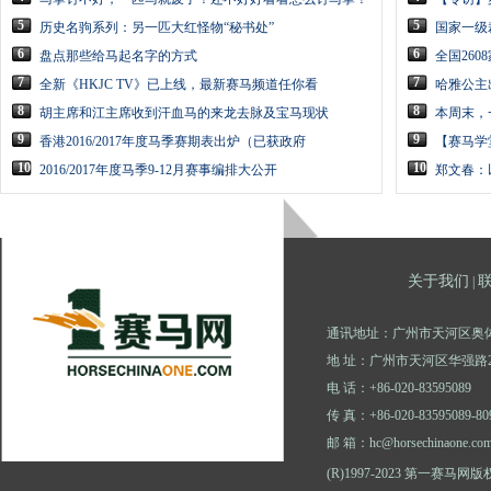
5
5
历史名驹系列：另一匹大红怪物“秘书处”
国家一级
6
6
盘点那些给马起名字的方式
全国26
7
7
全新《HKJC TV》已上线，最新赛马频道任你看
哈雅公主
8
8
胡主席和江主席收到汗血马的来龙去脉及宝马现状
本周末，
9
9
香港2016/2017年度马季赛期表出炉（已获政府
【赛马学
10
10
2016/2017年度马季9-12月赛事编排大公开
郑文春：
关于我们
|
通讯地址：广州市天河区奥体
地 址：广州市天河区华强路2
电 话：+86-020-83595089
传 真：+86-020-83595089-80
邮 箱：hc@horsechinaone.co
(R)1997-2023 第一赛马网