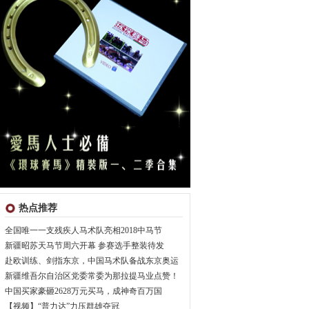
热点推荐
全国唯一一支残疾人马术队亮相2018中马节
新疆昭苏天马节周六开幕 参赛选手整装待发
赴欧训练、剑指东京，中国马术队备战东京奥运
新疆维吾尔自治区党委常委为那拉提马业点赞！
中国买家豪砸2628万元买马，成神奇百万国
【视频】“普力达”力压群雄夺冠