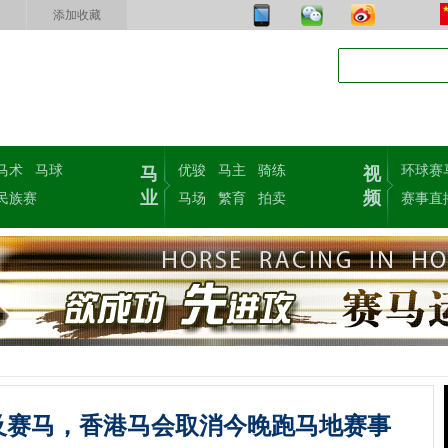
添加收藏
马术
马球
优骏
马主
骑练
环球赛
马
视
业
频
民族赛
马场
繁育
拍卖
赛事直
及赛马，香港马会取消今晚跑马地赛事