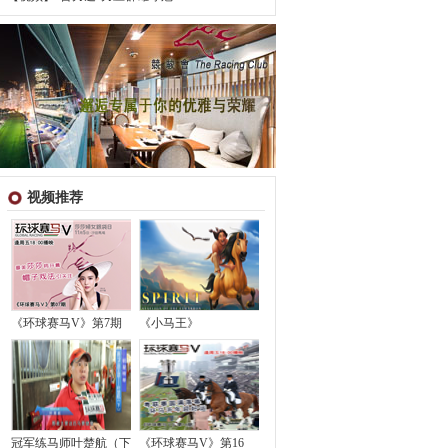
视频推荐
《环球赛马V》第7期
《小马王》
冠军练马师叶楚航（下
《环球赛马V》第16