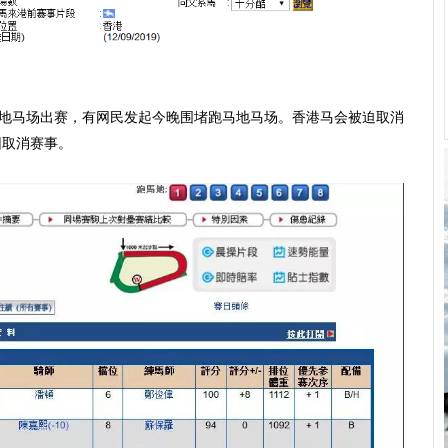
跑马地马场出赛，有网民发起今晚围堵跑马地马场。香港马会被迫取消
因取消赛事。