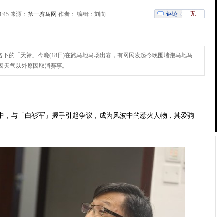
无
评论
:33:45 来源：
第一赛马网
作者： 编缉：刘向
名下的「天禄」今晚(18日)在跑马地马场出赛，有网民发起今晚围堵跑马地马
因天气以外原因取消赛事。
突中，与「白衫军」握手引起争议，成为风波中的惹火人物，其爱驹