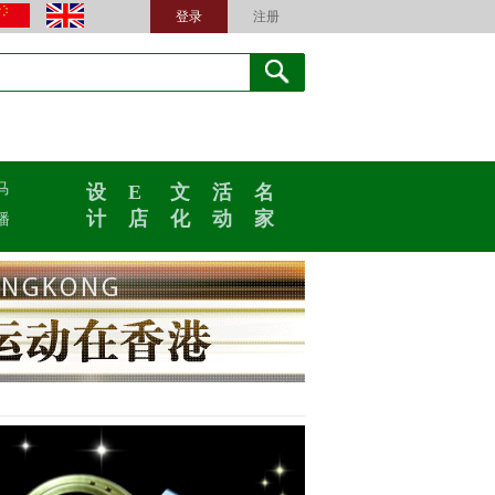
登录
注册
马
设
E
文
活
名
计
店
化
动
家
播