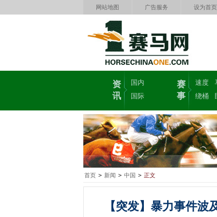
网站地图
广告服务
设为首页
国内
速度
资
赛
讯
事
国际
绕桶
首页
>
新闻
>
中国
>
正文
【突发】暴力事件波