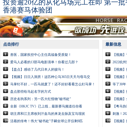
投资逾20亿的从化马场完工在即 第一
香港赛马体验团
点击排行
最新信息
1
1
兽医，国家疾控中心主任高福备受质疑！
【视频】
2
2
爱马人必看的13部马电影清单！你看过几部？
2022
3
3
【盘点】感动了几代日本人的骏马！
【视频】
4
4
【视频】日日入洞房！这匹种公马365日天天与母马交
【视频】
5
5
马掌钉不好，一匹马就废了！还不好好看看怎么钉马掌！
等了30
6
6
盘点那些给马起名字的方式
【视频】
7
7
历史名驹系列：另一匹大红怪物“秘书处”
【视频】
8
8
全新《HKJC TV》已上线，最新赛马频道任你看
【粤马协
9
9
胡主席和江主席收到汗血马的来龙去脉及宝马现状
刺激！2
10
10
活着的传奇！伟大“秘书处”子嗣全球公开仅剩9匹
【视频】