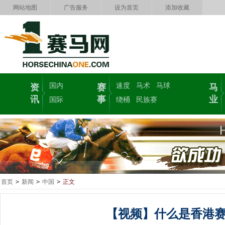
网站地图
广告服务
设为首页
添加收藏
国内
速度
马术
马球
资
赛
马
讯
事
业
国际
绕桶
民族赛
首页
>
新闻
>
中国
>
正文
【视频】什么是香港