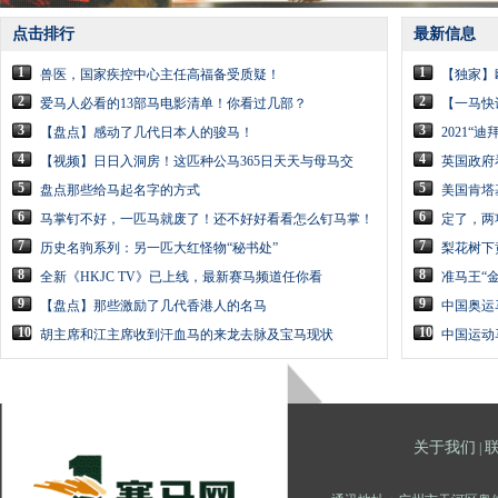
点击排行
最新信息
1
1
兽医，国家疾控中心主任高福备受质疑！
【独家】
2
2
爱马人必看的13部马电影清单！你看过几部？
【一马快
3
3
【盘点】感动了几代日本人的骏马！
2021
4
4
【视频】日日入洞房！这匹种公马365日天天与母马交
英国政府
5
5
盘点那些给马起名字的方式
美国肯塔
6
6
马掌钉不好，一匹马就废了！还不好好看看怎么钉马掌！
定了，两
7
7
历史名驹系列：另一匹大红怪物“秘书处”
梨花树下
8
8
全新《HKJC TV》已上线，最新赛马频道任你看
准马王“
9
9
【盘点】那些激励了几代香港人的名马
中国奥运
10
10
胡主席和江主席收到汗血马的来龙去脉及宝马现状
中国运动
关于我们
|