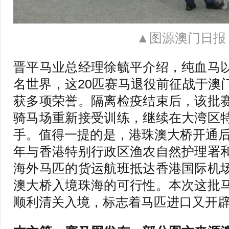
▲图源澳门日报
晋平马业总经理徐毓平介绍，纯血马
名世界，这20匹赛马退役前征战于澳
获多项荣誉。隔离检疫结束后，该批
骑马场重新接受训练，继续在大湾区
手。值得一提的是，港珠澳大桥开通后
年与香港特别行政区渔农自然护理署
海外马匹的货运航班抵达香港国际机
澳大桥入境珠海的可行性。本次这批
顺利清关入境，标志着马匹进口又开