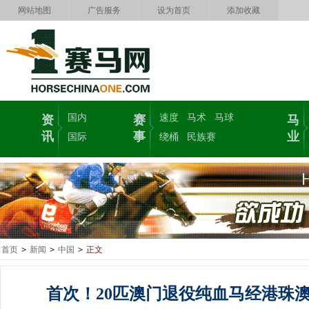
网站地图
广告服务
设为首页
添加收藏
国内
速度
马术
马球
资
赛
马
讯
事
业
国际
绕桶
民族赛
首页
>
新闻
>
中国
>
正文
首次！20匹澳门退役纯血马经港珠