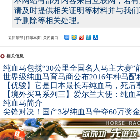
本网站有部分内容来自互联网，若有
请及时提供相关证明等材料并与我们
予删除等相关处理。
返回顶部
|
打印本页
|
关闭窗口
相关信息
纯血马包揽“30公里全国名人马主大赛”
世界级纯血马育马商公布2016年种马配
【优骏】它是日本最长寿纯血马，死后
【境外买马系列三】爱尔兰大使：纯血
纯血马简介
尖锋对决！国产3岁纯血马争夺60万奖