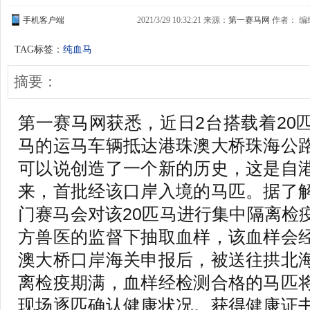
手机客户端
2021/3/29 10:32:21 来源：
第一赛马网
作者： 编缉
TAG标签：
纯血马
摘要：
第一赛马网获悉，近日2台搭载着20
马的运马车辆抵达港珠澳大桥珠海公
可以说创造了一个新的历史，这是自
来，首批经该口岸入境的马匹。据了
门赛马会对该20匹马进行集中隔离检
方兽医的监督下抽取血样，该血样会
澳大桥口岸海关申报后，被送往拱北
离检疫期满，血样经检测合格的马匹
现场逐匹确认健康状况。获得健康证