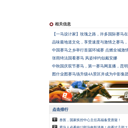
相关信息
【一马设计家】玫瑰之路，许多国际赛马在这
品味最地道文化，享受速度与激情之赛马，
中国赛马之乡举行首届环城赛 点燃全城激
张雨绮法国看赛马 风姿绰约似戴安娜
中秋国庆双节赛马，第一赛马网直播，昆明
图什业图赛马场升级4A景区并成为中影集
点击排行
1
兽医，国家疾控中心主任高福备受质疑！
2
爱马人必看的13部马电影清单！你看过几部？