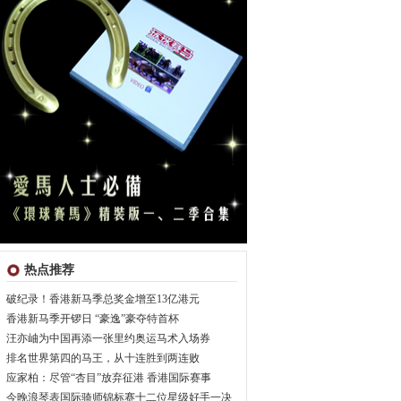
热点推荐
破纪录！香港新马季总奖金增至13亿港元
香港新马季开锣日 “豪逸”豪夺特首杯
汪亦岫为中国再添一张里约奥运马术入场券
排名世界第四的马王，从十连胜到两连败
应家柏：尽管“杏目”放弃征港 香港国际赛事
今晚浪琴表国际骑师锦标赛十二位星级好手一决