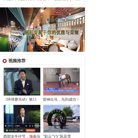
视频推荐
《环球赛马Ⅵ》第13
雷神出马，马到成功！
西部女牛仔节，海南马
“彩云”VS“风花雪