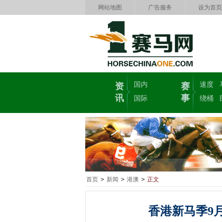
网站地图
广告服务
设为首页
国内
速度
资
赛
讯
事
国际
绕桶
首页
>
新闻
>
港澳
>
正文
香港新马季9