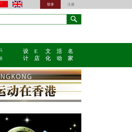
登录
注册
马
设
E
文
活
名
计
店
化
动
家
播