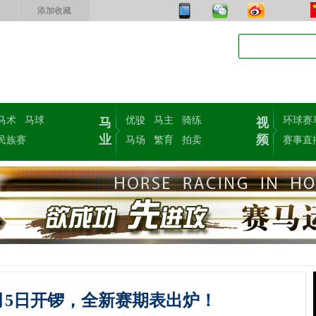
添加收藏
马术
马球
优骏
马主
骑练
环球赛
马
视
业
频
民族赛
马场
繁育
拍卖
赛事直
月5日开锣，全新赛期表出炉！